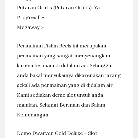
Putaran Gratis (Putaran Gratis): Ya
Progresif :-
Megaway :-
Permainan Fishin Reels ini merupakan
permainan yang sangat menyenangkan
karena bermain di didalam air. Sehingga
anda bakal menyukainya dikarenakan jarang
sekali ada permainan yang di didalam air.
Kami sediakan demo slot untuk anda
mainkan. Selamat Bermain dan Salam
Kemenangan.
Demo Dwarven Gold Deluxe – Slot