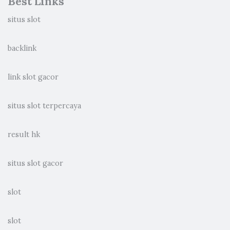
Best Links
situs slot
backlink
link slot gacor
situs slot terpercaya
result hk
situs slot gacor
slot
slot