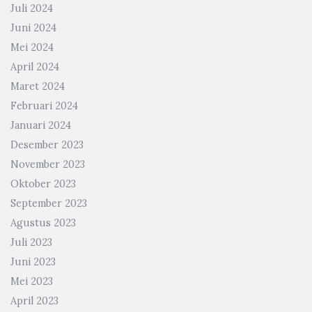
Juli 2024
Juni 2024
Mei 2024
April 2024
Maret 2024
Februari 2024
Januari 2024
Desember 2023
November 2023
Oktober 2023
September 2023
Agustus 2023
Juli 2023
Juni 2023
Mei 2023
April 2023