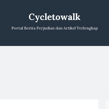
Cycletowalk
Portal Berita Perjudian dan Artikel Terlengkap