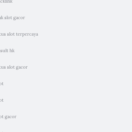
cklink
nk slot gacor
tus slot terpercaya
sult hk
tus slot gacor
ot
ot
ot gacor