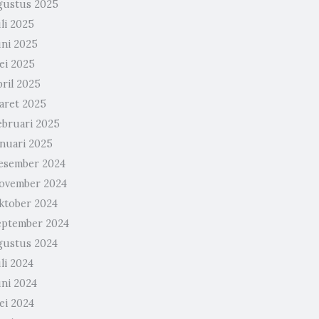
gustus 2025
li 2025
uni 2025
ei 2025
pril 2025
aret 2025
ebruari 2025
anuari 2025
esember 2024
ovember 2024
ktober 2024
eptember 2024
gustus 2024
li 2024
uni 2024
ei 2024