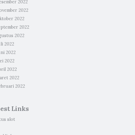
esember 2022
ovember 2022
ktober 2022
eptember 2022
gustus 2022
li 2022
uni 2022
ei 2022
ril 2022
aret 2022
ebruari 2022
est Links
tus slot