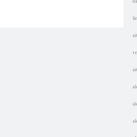
ba
li
si
re
si
sl
sl
sl