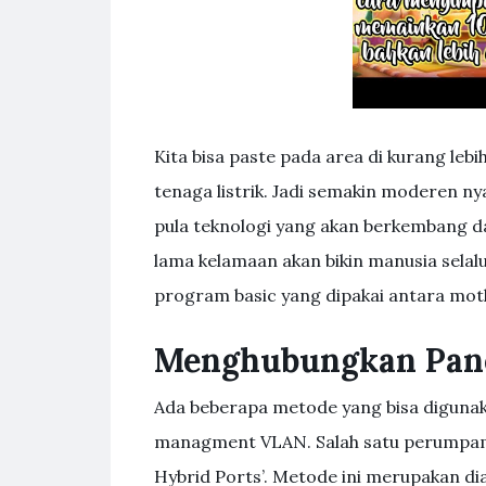
Kita bisa paste pada area di kurang le
tenaga listrik. Jadi semakin moderen nya
pula teknologi yang akan berkembang d
lama kelamaan akan bikin manusia selal
program basic yang dipakai antara mot
Menghubungkan Pane
Ada beberapa metode yang bisa digunak
managment VLAN. Salah satu perumpamaa
Hybrid Ports’. Metode ini merupakan d