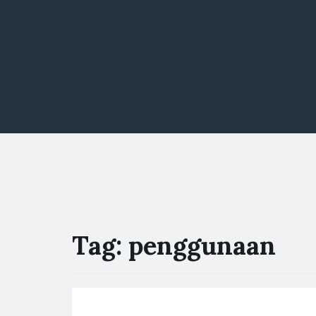
Tag:
penggunaan