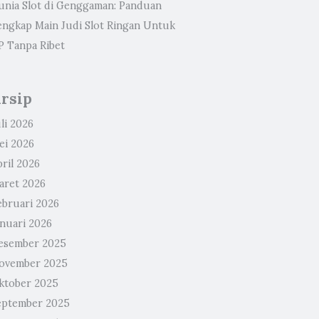
unia Slot di Genggaman: Panduan
engkap Main Judi Slot Ringan Untuk
P Tanpa Ribet
rsip
li 2026
ei 2026
ril 2026
aret 2026
ebruari 2026
anuari 2026
esember 2025
ovember 2025
ktober 2025
eptember 2025