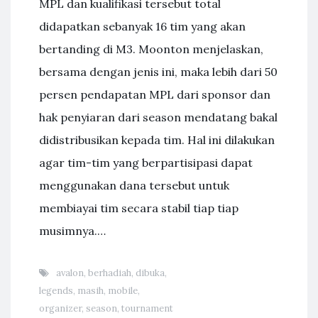
MPL dan kualifikasi tersebut total
didapatkan sebanyak 16 tim yang akan
bertanding di M3. Moonton menjelaskan,
bersama dengan jenis ini, maka lebih dari 50
persen pendapatan MPL dari sponsor dan
hak penyiaran dari season mendatang bakal
didistribusikan kepada tim. Hal ini dilakukan
agar tim-tim yang berpartisipasi dapat
menggunakan dana tersebut untuk
membiayai tim secara stabil tiap tiap
musimnya.…
avalon
,
berhadiah
,
dibuka
,
legends
,
masih
,
mobile
,
organizer
,
season
,
tournament