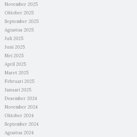
November 2025
Oktober 2025
September 2025
Agustus 2025
Juli 2025
Juni 2025
Mei 2025
April 2025
Maret 2025
Februari 2025
Januari 2025
Desember 2024
November 2024
Oktober 2024
September 2024
Agustus 2024