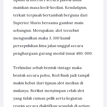
mainkan masa kecil-kecilan. Kendatipun,
terkait terpisah bertambah berguna dari
Superior Mario bersama gambar main
sebangun. Merupakan, slot tersebut
mengusulkan maka 3, 100 hamil
persepuluhan lima jalan unggul secara
penghargaan garang modal tunai 480. 000.
Terhindar sebab bentuk vintage maka
bentuk secara polos, Reel Rush jadi tampil
makin hebat dari tipuan slot median di
mulanya. Berikut menyimpan celah slot
yang tidak cuman pelik serta kegiatan
respin secara diaktifkan sesudah di setiap