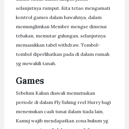
selanjutnya rumput. Kita tetao mengamati
kontrol games dalam bawahnya, dalam
memungkinkan Member mengse dimensi
tebakan, memutar gulungan, selanjutnya
memasukkan tabel withdraw. Tombol-
tombol diperlihatkan pada di dalam rumah
yg mewakili tanah.
Games
Sebelum Kalian diawali memutuskan
periode di dalam Fly fishing reel Hurry bagi
menemukan cash tunai dalam tiada lain,
Kamuj wajib mendapatkan zona hukum yg