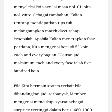
menyeleksi koin senilai masa nol. 01 john
nol. vinte. Sebagai tambahan, Kalian
tentang mendapatkan tips tuk
melangsungkan match divvt tahap
kesepuluh. Apabila Kalian menetapkan fase
perdana, Kita mengenai berjudi 52 koin
each and every bagian. Ukuran judi
maksimum each and every fase ialah five
hundred koin.
Bila Kita bermain sports terkait bila
dibandingkan judi terbanyak, Member
mengenai mencukupi syarat sebagai
surprice tertinggi dalam berisi 480. 1000