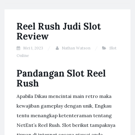
Reel Rush Judi Slot
Review
Mei 1, 2023
Nathan Watson
Slot
Online
Pandangan Slot Reel
Rush
Apabila Dikau mencintai main retro maka
kewajiban gameplay dengan unik, Engkau
tentu menangkap ketenteraman tentang
NetEnt’s Reel Rush. Slot berikut tampaknya
tipuan di internet secara piawai anda