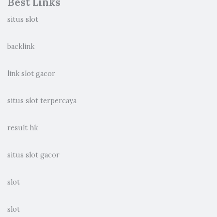
Best Links
situs slot
backlink
link slot gacor
situs slot terpercaya
result hk
situs slot gacor
slot
slot