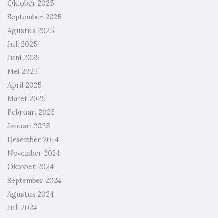
Oktober 2025
September 2025
Agustus 2025
Juli 2025
Juni 2025
Mei 2025
April 2025
Maret 2025
Februari 2025
Januari 2025
Desember 2024
November 2024
Oktober 2024
September 2024
Agustus 2024
Juli 2024