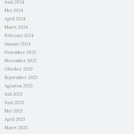
Juni 2024
Mei 2024
April 2024
Maret 2024
Februari 2024
Januari 2024
Desember 2023
November 2023
Oktober 2023
September 2023
Agustus 2023
Juli 2023
Juni 2023
Mei 2023
April 2023
Maret 2023