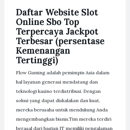
Daftar Website Slot
Online Sbo Top
Terpercaya Jackpot
Terbesar (persentase
Kemenangan
Tertinggi)
Flow Gaming adalah pemimpin Asia dalam
hal layanan generasi mendatang dan
teknologi kasino terdistribusi. Dengan
solusi yang dapat diskalakan dan kuat,
mereka berusaha untuk mendukung Anda
mengembangkan bisnis.Tim mereka terdiri
berasal dari bagian IT memiliki pengalaman