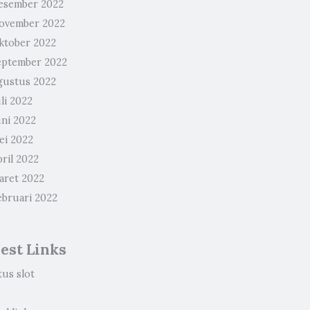
esember 2022
ovember 2022
ktober 2022
eptember 2022
gustus 2022
li 2022
uni 2022
ei 2022
ril 2022
aret 2022
ebruari 2022
est Links
tus slot