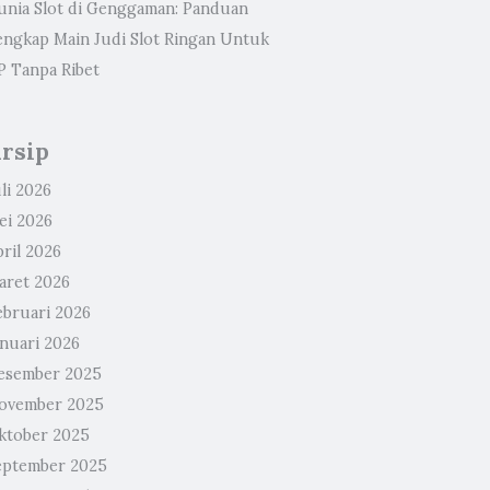
unia Slot di Genggaman: Panduan
engkap Main Judi Slot Ringan Untuk
P Tanpa Ribet
rsip
li 2026
ei 2026
ril 2026
aret 2026
ebruari 2026
anuari 2026
esember 2025
ovember 2025
ktober 2025
eptember 2025