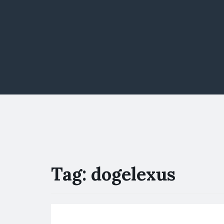
Tag:
dogelexus