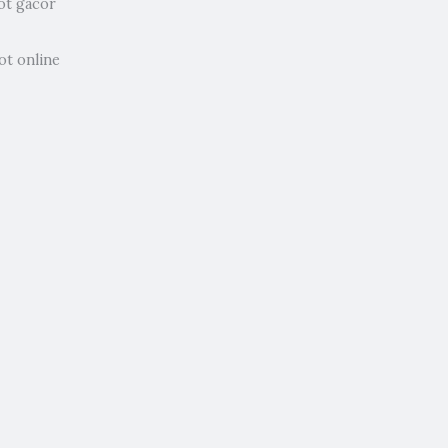
ot gacor
ot online