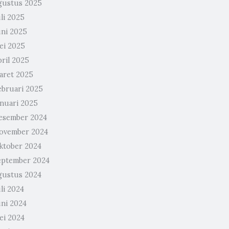
gustus 2025
li 2025
uni 2025
ei 2025
pril 2025
aret 2025
ebruari 2025
anuari 2025
esember 2024
ovember 2024
ktober 2024
eptember 2024
gustus 2024
li 2024
uni 2024
ei 2024