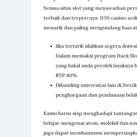
Semua situs slot yang menawarkan perm
terbaik dan terpercaya. ION casino sed
menarik dan paling mengundang hasrat
Jika tertarik silahkan segera doiw
Dalam memakai program Hack Slot
yang bakal anda peroleh layakny
RTP 80%.
Dibanding universitas lain di Swedi
penghargaan dan pendanaan belak
Kamu harus siap menghadapi tantangan
belajar mengenai atom, molekul dan ion. S
juga dapat membantumu mempersiapkan d