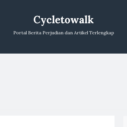
Cycletowalk
Portal Berita Perjudian dan Artikel Terlengkap