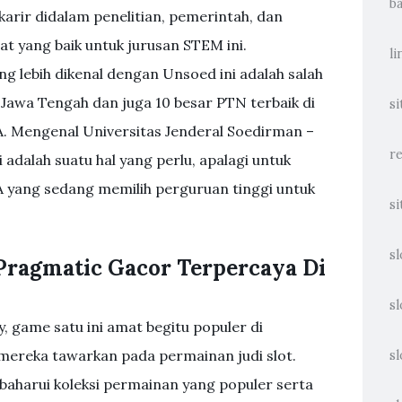
ba
arir didalam penelitian, pemerintah, dan
t yang baik untuk jurusan STEM ini.
li
g lebih dikenal dengan Unsoed ini adalah salah
 Jawa Tengah dan juga 10 besar PTN terbaik di
si
 A. Mengenal Universitas Jenderal Soedirman –
re
adalah suatu hal yang perlu, apalagi untuk
A yang sedang memilih perguruan tinggi untuk
si
sl
Pragmatic Gacor Terpercaya Di
sl
, game satu ini amat begitu populer di
mereka tawarkan pada permainan judi slot.
sl
aharui koleksi permainan yang populer serta