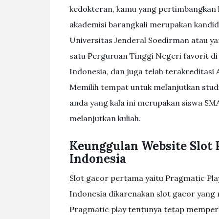
kedokteran, kamu yang pertimbangkan k
akademisi barangkali merupakan kandida
Universitas Jenderal Soedirman atau yan
satu Perguruan Tinggi Negeri favorit di
Indonesia, dan juga telah terakreditasi
Memilih tempat untuk melanjutkan studi 
anda yang kala ini merupakan siswa SM
melanjutkan kuliah.
Keunggulan Website Slot 
Indonesia
Slot gacor pertama yaitu Pragmatic Play
Indonesia dikarenakan slot gacor yang 
Pragmatic play tentunya tetap memperb