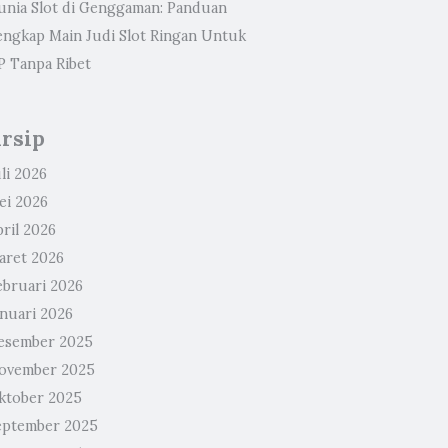
unia Slot di Genggaman: Panduan
engkap Main Judi Slot Ringan Untuk
P Tanpa Ribet
rsip
li 2026
ei 2026
ril 2026
aret 2026
ebruari 2026
anuari 2026
esember 2025
ovember 2025
ktober 2025
eptember 2025