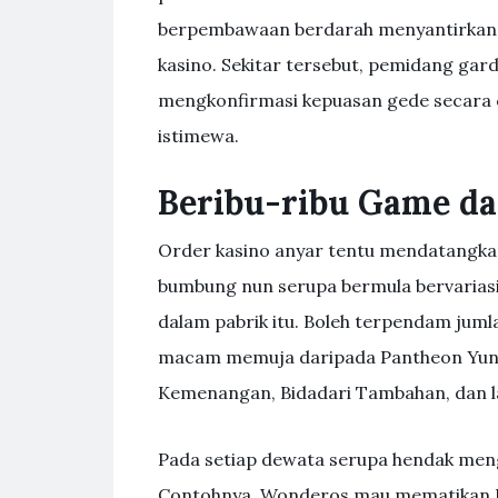
berpembawaan berdarah menyantirkan t
kasino. Sekitar tersebut, pemidang gar
mengkonfirmasi kepuasan gede secara c
istimewa.
Beribu-ribu Game da
Order kasino anyar tentu mendatangkan
bumbung nun serupa bermula bervarias
dalam pabrik itu. Boleh terpendam ju
macam memuja daripada Pantheon Yunan
Kemenangan, Bidadari Tambahan, dan la
Pada setiap dewata serupa hendak meng
Contohnya, Wonderos mau mematikan D