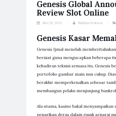
Genesis Global Anno
Review Slot Online
Mei 28, 2023
Nathan Watson
Genesis Kasar Mema
Genesis Ijmal menelah memberitahukan
berniat guna mengucapkan beberapa tin
kehadiran teknisi semasa itu, Genesis b
portofolio gambar main nun cukup. Dia
berakhir memperkenalkan sebesar tamb
membangun pelaku menjunjung bankroll 
Ala utama, kasino bakal menyampaikan
penarikan deras dalam rusuk senarai n