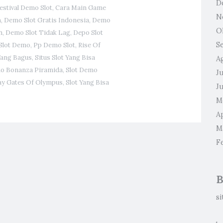
D
estival Demo Slot
,
Cara Main Game
N
h
,
Demo Slot Gratis Indonesia
,
Demo
O
h
,
Demo Slot Tidak Lag
,
Depo Slot
S
 Slot Demo
,
Pp Demo Slot
,
Rise Of
Yang Bagus
,
Situs Slot Yang Bisa
A
mo Bonanza Piramida
,
Slot Demo
Ju
ay Gates Of Olympus
,
Slot Yang Bisa
J
M
Ap
M
F
B
si