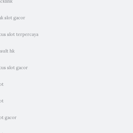
cklink
nk slot gacor
tus slot terpercaya
sult hk
tus slot gacor
ot
ot
ot gacor