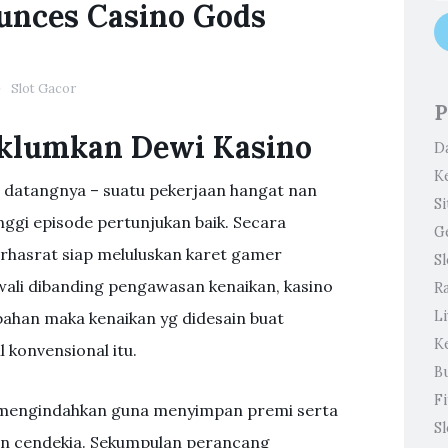
unces Casino Gods
Slot Gacor
P
klumkan Dewi Kasino
D
K
 datangnya – suatu pekerjaan hangat nan
S
ggi episode pertunjukan baik. Secara
G
erhasrat siap meluluskan karet gamer
S
wali dibanding pengawasan kenaikan, kasino
R
Li
ahan maka kenaikan yg didesain buat
K
konvensional itu.
B
F
 mengindahkan guna menyimpan premi serta
Sl
un cendekia. Sekumpulan perancang