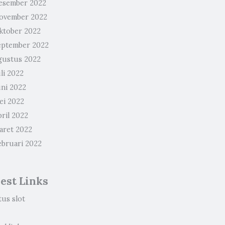
esember 2022
ovember 2022
ktober 2022
eptember 2022
gustus 2022
li 2022
uni 2022
ei 2022
ril 2022
aret 2022
ebruari 2022
est Links
tus slot