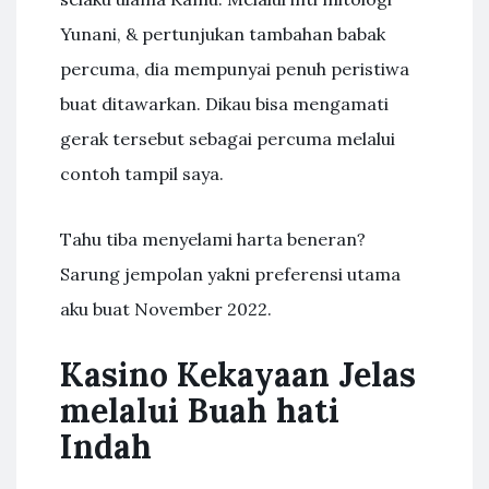
Yunani, & pertunjukan tambahan babak
percuma, dia mempunyai penuh peristiwa
buat ditawarkan. Dikau bisa mengamati
gerak tersebut sebagai percuma melalui
contoh tampil saya.
Tahu tiba menyelami harta beneran?
Sarung jempolan yakni preferensi utama
aku buat November 2022.
Kasino Kekayaan Jelas
melalui Buah hati
Indah