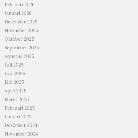
Februari 2026
Januari 2026
Desember 2025
November 2025
Oktober 2025
September 2025
Agustus 2025
Juli 2025
Juni 2025
Mei 2025
April 2025
Maret 2025
Februari 2025
Januari 2025
Desember 2024
November 2024