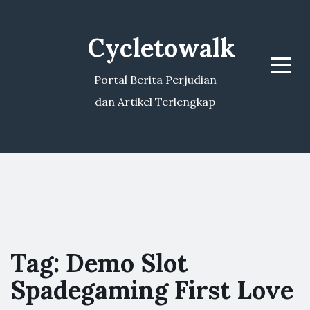
Cycletowalk
Menu
Portal Berita Perjudian
dan Artikel Terlengkap
Tag:
Demo Slot
Spadegaming First Love