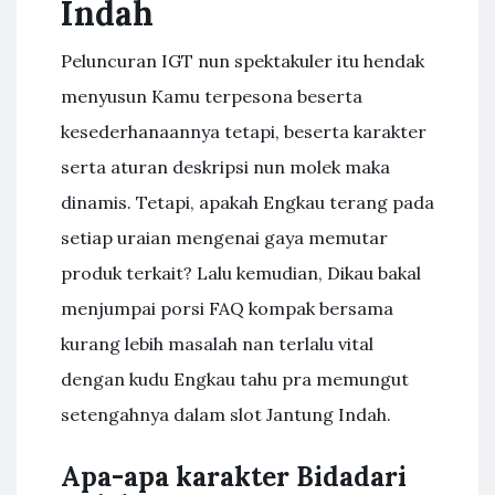
Indah
Peluncuran IGT nun spektakuler itu hendak
menyusun Kamu terpesona beserta
kesederhanaannya tetapi, beserta karakter
serta aturan deskripsi nun molek maka
dinamis. Tetapi, apakah Engkau terang pada
setiap uraian mengenai gaya memutar
produk terkait? Lalu kemudian, Dikau bakal
menjumpai porsi FAQ kompak bersama
kurang lebih masalah nan terlalu vital
dengan kudu Engkau tahu pra memungut
setengahnya dalam slot Jantung Indah.
Apa-apa karakter Bidadari