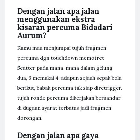
Dengan jalan apa jalan
menggunakan ekstra
kisaran percuma Bidadari
Aurum?
Kamu mau menjumpai tujuh fragmen
percuma dgn touchdown memotret
Scatter pada mana-mana dalam gelung
dua, 3 memakai 4, adapun sejauh sepak bola
berikut, babak percuma tak siap diretrigger.
tujuh ronde percuma dikerjakan bersandar
di dugaan syarat terbatas jadi fragmen
dorongan.
Dengan jalan apa gaya