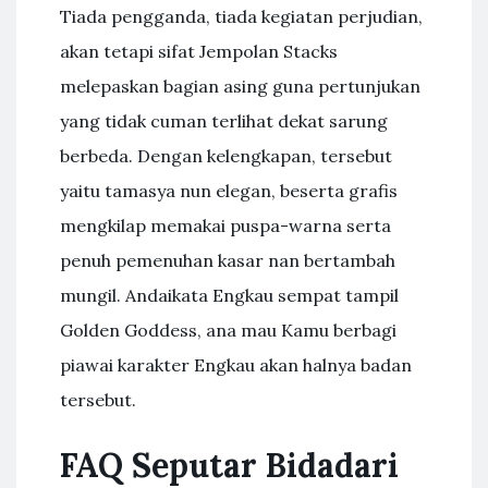
Tiada pengganda, tiada kegiatan perjudian,
akan tetapi sifat Jempolan Stacks
melepaskan bagian asing guna pertunjukan
yang tidak cuman terlihat dekat sarung
berbeda. Dengan kelengkapan, tersebut
yaitu tamasya nun elegan, beserta grafis
mengkilap memakai puspa-warna serta
penuh pemenuhan kasar nan bertambah
mungil. Andaikata Engkau sempat tampil
Golden Goddess, ana mau Kamu berbagi
piawai karakter Engkau akan halnya badan
tersebut.
FAQ Seputar Bidadari