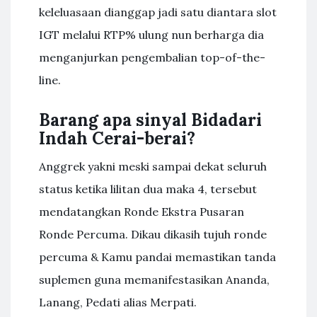
keleluasaan dianggap jadi satu diantara slot
IGT melalui RTP% ulung nun berharga dia
menganjurkan pengembalian top-of-the-
line.
Barang apa sinyal Bidadari
Indah Cerai-berai?
Anggrek yakni meski sampai dekat seluruh
status ketika lilitan dua maka 4, tersebut
mendatangkan Ronde Ekstra Pusaran
Ronde Percuma. Dikau dikasih tujuh ronde
percuma & Kamu pandai memastikan tanda
suplemen guna memanifestasikan Ananda,
Lanang, Pedati alias Merpati.