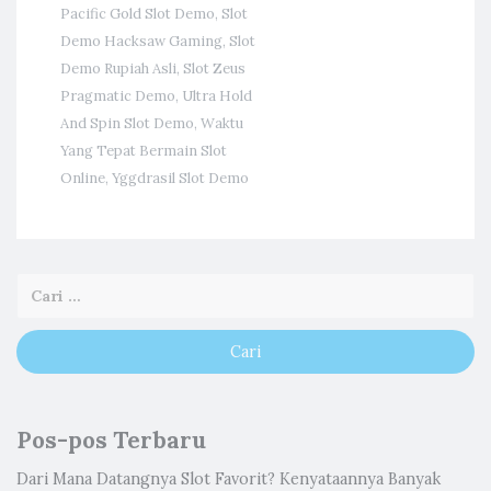
Pacific Gold Slot Demo
,
Slot
Demo Hacksaw Gaming
,
Slot
Demo Rupiah Asli
,
Slot Zeus
Pragmatic Demo
,
Ultra Hold
And Spin Slot Demo
,
Waktu
Yang Tepat Bermain Slot
Online
,
Yggdrasil Slot Demo
Pos-pos Terbaru
Dari Mana Datangnya Slot Favorit? Kenyataannya Banyak