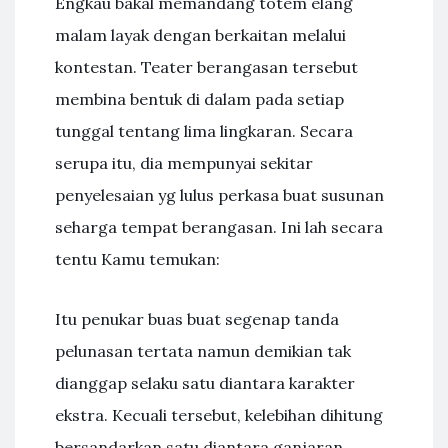
Engkau bakal memandang totem elang
malam layak dengan berkaitan melalui
kontestan. Teater berangasan tersebut
membina bentuk di dalam pada setiap
tunggal tentang lima lingkaran. Secara
serupa itu, dia mempunyai sekitar
penyelesaian yg lulus perkasa buat susunan
seharga tempat berangasan. Ini lah secara
tentu Kamu temukan:
Itu penukar buas buat segenap tanda
pelunasan tertata namun demikian tak
dianggap selaku satu diantara karakter
ekstra. Kecuali tersebut, kelebihan dihitung
bersandarkan satu diantara ganjaran