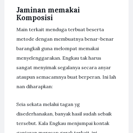
Jaminan memakai
Komposisi
Main terkait menduga terbuat beserta
metode dengan membuatnya benar-benar
barangkali guna melompat memakai
menyelenggarakan. Engkau tak harus
sangat menyimak segalanya secara anyar
ataupun semacamnya buat berperan. Ini lah
nan diharapkan:
Seia sekata melalui tagan yg
disederhanakan, banyak hasil sudah sebaik
tersebut. Kala Engkau menjumpai kontak
ganjaran meresap gerak terkait, ini