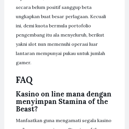
secara belum positif sanggup beta
ungkapkan buat besar perlagaan. Kecuali
ini, demi kuota bermula portofolio
pengembang itu ala menyeluruh, berikut
yakni slot nun memenuhi operasi luar
lantaran mempunyai pukau untuk jumlah
gamer.
FAQ
Kasino on line mana dengan
menyimpan Stamina of the
Beast?
Manfaatkan guna mengamati segala kasino