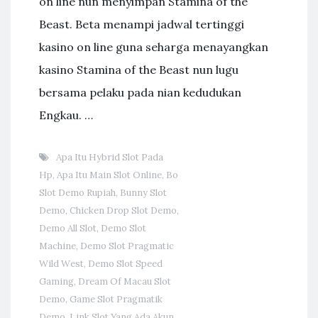
on line nun menyimpan Stamina of the
Beast. Beta menampi jadwal tertinggi
kasino on line guna seharga menayangkan
kasino Stamina of the Beast nun lugu
bersama pelaku pada nian kedudukan
Engkau. …
Apa Itu Hybrid Slot Pada
Hp
,
Apa Itu Main Slot Online
,
Bo
Slot Demo Rupiah
,
Bunny Slot
Demo
,
Chicken Drop Slot Demo
,
Demo All Slot
,
Demo Slot
Machine
,
Demo Slot Pragmatic
Wild West
,
Demo Slot Speed
Gaming
,
Dream Of Macau Slot
Demo
,
Game Slot Pragmatik
Demo
,
Link Slot Yang Ada Akun