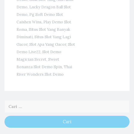
Demo
,
Lucky Dragon Ball Slot
Demo
,
Pg Soft Demo Slot
Caishen Wins
,
Play Demo Slot
Roma
,
Situs Slot Yang Banyak
Diminati
,
Situs Slot Yang Lagi
Gacor
,
Slot Apa Yang Gacor
,
Slot
Demo Live22
,
Slot Demo
Magician Secret
,
Sweet
Bonanza Slot Demo Spin
,
Thai
River Wonders Slot Demo