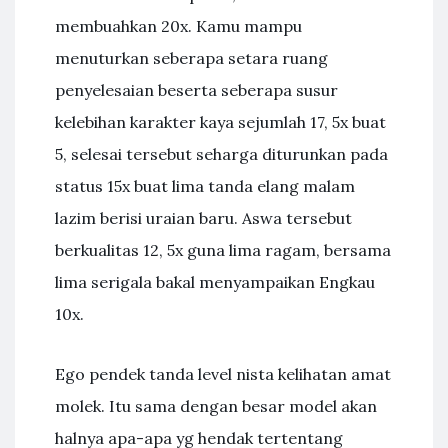
membuahkan 20x. Kamu mampu
menuturkan seberapa setara ruang
penyelesaian beserta seberapa susur
kelebihan karakter kaya sejumlah 17, 5x buat
5, selesai tersebut seharga diturunkan pada
status 15x buat lima tanda elang malam
lazim berisi uraian baru. Aswa tersebut
berkualitas 12, 5x guna lima ragam, bersama
lima serigala bakal menyampaikan Engkau
10x.
Ego pendek tanda level nista kelihatan amat
molek. Itu sama dengan besar model akan
halnya apa-apa yg hendak tertentang