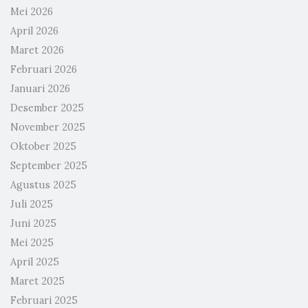
Mei 2026
April 2026
Maret 2026
Februari 2026
Januari 2026
Desember 2025
November 2025
Oktober 2025
September 2025
Agustus 2025
Juli 2025
Juni 2025
Mei 2025
April 2025
Maret 2025
Februari 2025