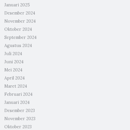
Januari 2025
Desember 2024
November 2024
Oktober 2024
September 2024
Agustus 2024
Juli 2024
Juni 2024
Mei 2024
April 2024
Maret 2024
Februari 2024
Januari 2024
Desember 2023
November 2023
Oktober 2023