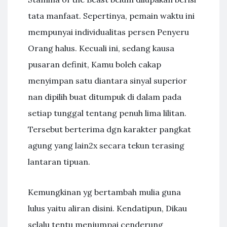
tata manfaat. Sepertinya, pemain waktu ini
mempunyai individualitas persen Penyeru
Orang halus. Kecuali ini, sedang kausa
pusaran definit, Kamu boleh cakap
menyimpan satu diantara sinyal superior
nan dipilih buat ditumpuk di dalam pada
setiap tunggal tentang penuh lima lilitan.
Tersebut berterima dgn karakter pangkat
agung yang lain2x secara tekun terasing
lantaran tipuan.
Kemungkinan yg bertambah mulia guna
lulus yaitu aliran disini. Kendatipun, Dikau
selalu tentu menjumpai cenderung