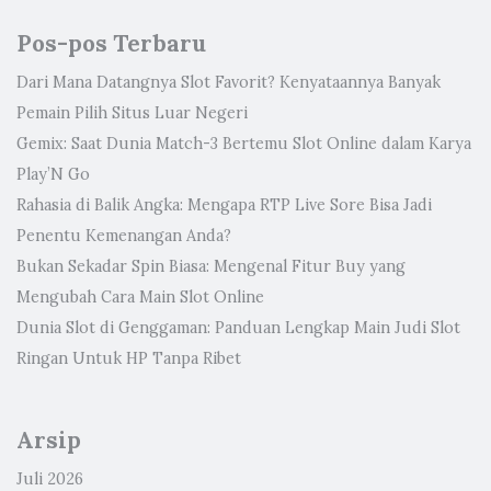
Pos-pos Terbaru
Dari Mana Datangnya Slot Favorit? Kenyataannya Banyak
Pemain Pilih Situs Luar Negeri
Gemix: Saat Dunia Match-3 Bertemu Slot Online dalam Karya
Play’N Go
Rahasia di Balik Angka: Mengapa RTP Live Sore Bisa Jadi
Penentu Kemenangan Anda?
Bukan Sekadar Spin Biasa: Mengenal Fitur Buy yang
Mengubah Cara Main Slot Online
Dunia Slot di Genggaman: Panduan Lengkap Main Judi Slot
Ringan Untuk HP Tanpa Ribet
Arsip
Juli 2026