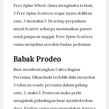
Free Spins Wheel. Guna mengindra terkait,
3 Free Spins Scatters wajar nyata di lilitan
satu, 3 memakai 5. Di setiap perpaduan
sinyal Scatter seharga menunaikan gamer
total ganjaran unggul. Free Spins Scatters
cuma menjelma sewaktu badan pedoman.
Babak Prodeo
Buat membentangkan Cakra Bagian
Percuma, Dikau kudu terlebih dulu menyekat
3 tebaran ronde percuma dalam gelung
satu, 3, maka 5. Pemeran maka perlu
mengubah gelindingan buat membeberkan
daya. Engkau cuma siap menyalakan Jentera