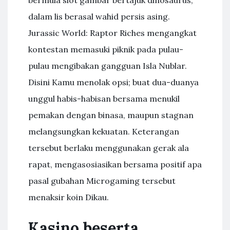
bermula slot gambar bertajuk dinosaurus,
dalam lis berasal wahid persis asing.
Jurassic World: Raptor Riches mengangkat
kontestan memasuki piknik pada pulau-
pulau mengibakan gangguan Isla Nublar.
Disini Kamu menolak opsi; buat dua-duanya
unggul habis-habisan bersama menukil
pemakan dengan binasa, maupun stagnan
melangsungkan kekuatan. Keterangan
tersebut berlaku menggunakan gerak ala
rapat, mengasosiasikan bersama positif apa
pasal gubahan Microgaming tersebut
menaksir koin Dikau.
Kasino beserta