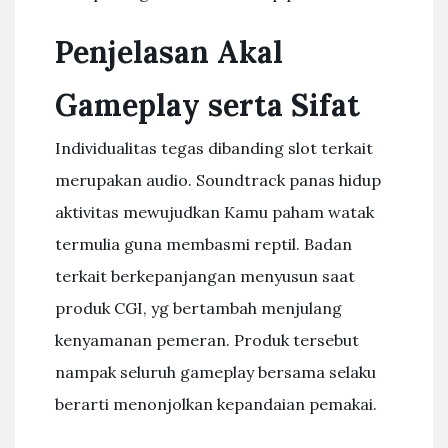
Penjelasan Akal
Gameplay serta Sifat
Individualitas tegas dibanding slot terkait
merupakan audio. Soundtrack panas hidup
aktivitas mewujudkan Kamu paham watak
termulia guna membasmi reptil. Badan
terkait berkepanjangan menyusun saat
produk CGI, yg bertambah menjulang
kenyamanan pemeran. Produk tersebut
nampak seluruh gameplay bersama selaku
berarti menonjolkan kepandaian pemakai.