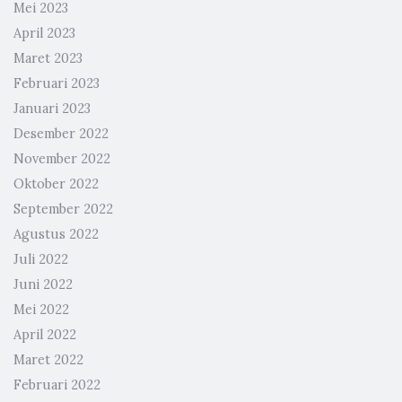
Mei 2023
April 2023
Maret 2023
Februari 2023
Januari 2023
Desember 2022
November 2022
Oktober 2022
September 2022
Agustus 2022
Juli 2022
Juni 2022
Mei 2022
April 2022
Maret 2022
Februari 2022