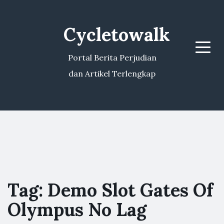
Cycletowalk
Menu
Portal Berita Perjudian
dan Artikel Terlengkap
Tag:
Demo Slot Gates Of
Olympus No Lag