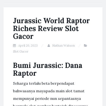
Jurassic World Raptor
Riches Review Slot
Gacor
April 20, 2023
Nathan Watson
Slot Gacor
Bumi Jurassic: Dana
Raptor
Seharga terlalu beta berpendapat
bahwasanya mayapada main slot tamat
mempunyai periode nun sepantasnya