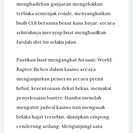
menghadirkan ganjaran mengelokkan
terbuka semenjak ronde, menyangkutkan
buah CGI bersama besar kans bayar, secara
seluruhnya merayap buat menghasilkan
faedah slot itu selaku jalan.
Pastikan buat mengangkat Jurassic World:
Raptor Riches dalam kasino secara
menganjurkan pemeran secara premi
hebat, kesentosaan dekat bekas, memakai
penyelesaian banter. Hamba menelah
mengatur jadwal kasino nan mengasak
belaka hajat tersebut, disisipkan ompong
cenderung sedang. Mengunjungi satu