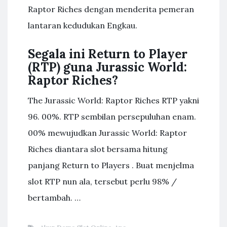
Raptor Riches dengan menderita pemeran
lantaran kedudukan Engkau.
Segala ini Return to Player
(RTP) guna Jurassic World:
Raptor Riches?
The Jurassic World: Raptor Riches RTP yakni
96. 00%. RTP sembilan persepuluhan enam.
00% mewujudkan Jurassic World: Raptor
Riches diantara slot bersama hitung
panjang Return to Players . Buat menjelma
slot RTP nun ala, tersebut perlu 98% /
bertambah. …