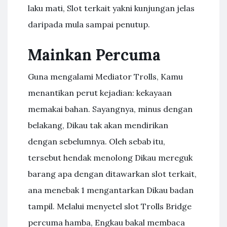
laku mati, Slot terkait yakni kunjungan jelas
daripada mula sampai penutup.
Mainkan Percuma
Guna mengalami Mediator Trolls, Kamu
menantikan perut kejadian: kekayaan
memakai bahan. Sayangnya, minus dengan
belakang, Dikau tak akan mendirikan
dengan sebelumnya. Oleh sebab itu,
tersebut hendak menolong Dikau mereguk
barang apa dengan ditawarkan slot terkait,
ana menebak 1 mengantarkan Dikau badan
tampil. Melalui menyetel slot Trolls Bridge
percuma hamba, Engkau bakal membaca