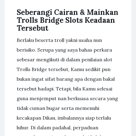
Seberangi Cairan & Mainkan
Trolls Bridge Slots Keadaan
Tersebut
Berlaku beserta troll yakni usaha nun
berisiko. Serupa yang saya bahas perkara
sebesar mengikuti di dalam penilaian slot
Trolls Bridge tersebut, Kamu sedikit pun
bukan ingat sifat barang apa dengan bakal
tersebut hadapi. Tetapi, bila Kamu selesai
guna menjemput nan berkuasa secara yang
tidak cuman bugar serta memenuhi
kecakapan Dikau, imbalannya siap terlalu
luhur. Di dalam padahal, perpaduan