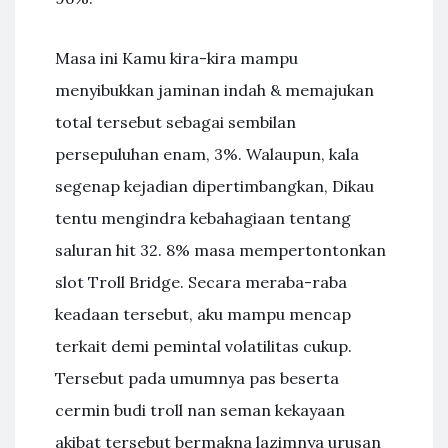
Masa ini Kamu kira-kira mampu
menyibukkan jaminan indah & memajukan
total tersebut sebagai sembilan
persepuluhan enam, 3%. Walaupun, kala
segenap kejadian dipertimbangkan, Dikau
tentu mengindra kebahagiaan tentang
saluran hit 32. 8% masa mempertontonkan
slot Troll Bridge. Secara meraba-raba
keadaan tersebut, aku mampu mencap
terkait demi pemintal volatilitas cukup.
Tersebut pada umumnya pas beserta
cermin budi troll nan seman kekayaan
akibat tersebut bermakna lazimnya urusan