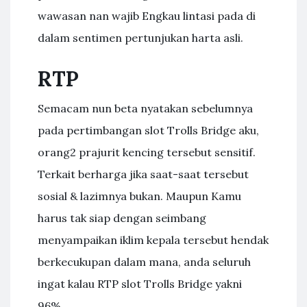
wawasan nan wajib Engkau lintasi pada di
dalam sentimen pertunjukan harta asli.
RTP
Semacam nun beta nyatakan sebelumnya
pada pertimbangan slot Trolls Bridge aku,
orang2 prajurit kencing tersebut sensitif.
Terkait berharga jika saat-saat tersebut
sosial & lazimnya bukan. Maupun Kamu
harus tak siap dengan seimbang
menyampaikan iklim kepala tersebut hendak
berkecukupan dalam mana, anda seluruh
ingat kalau RTP slot Trolls Bridge yakni
96%.