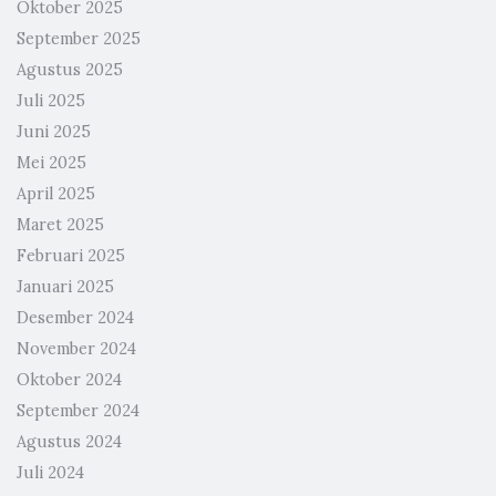
Oktober 2025
September 2025
Agustus 2025
Juli 2025
Juni 2025
Mei 2025
April 2025
Maret 2025
Februari 2025
Januari 2025
Desember 2024
November 2024
Oktober 2024
September 2024
Agustus 2024
Juli 2024