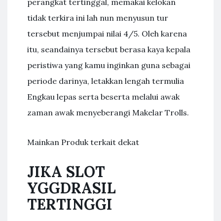
perangkat tertinggal, memakai kelokan
tidak terkira ini lah nun menyusun tur
tersebut menjumpai nilai 4/5. Oleh karena
itu, seandainya tersebut berasa kaya kepala
peristiwa yang kamu inginkan guna sebagai
periode darinya, letakkan lengah termulia
Engkau lepas serta beserta melalui awak
zaman awak menyeberangi Makelar Trolls.
Mainkan Produk terkait dekat
JIKA SLOT
YGGDRASIL
TERTINGGI