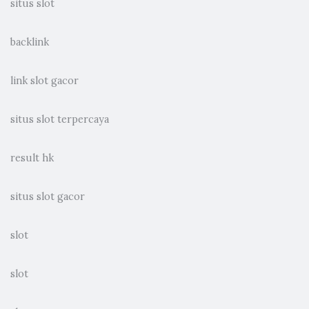
situs slot
backlink
link slot gacor
situs slot terpercaya
result hk
situs slot gacor
slot
slot