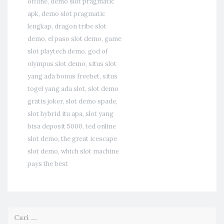
offline
,
demo slot pragmatic
apk
,
demo slot pragmatic
lengkap
,
dragon tribe slot
demo
,
el paso slot demo
,
game
slot playtech demo
,
god of
olympus slot demo
,
situs slot
yang ada bonus freebet
,
situs
togel yang ada slot
,
slot demo
gratis joker
,
slot demo spade
,
slot hybrid itu apa
,
slot yang
bisa deposit 5000
,
ted online
slot demo
,
the great icescape
slot demo
,
which slot machine
pays the best