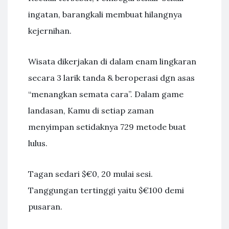
ingatan, barangkali membuat hilangnya
kejernihan.
Wisata dikerjakan di dalam enam lingkaran
secara 3 larik tanda & beroperasi dgn asas
“menangkan semata cara”. Dalam game
landasan, Kamu di setiap zaman
menyimpan setidaknya 729 metode buat
lulus.
Tagan sedari $€0, 20 mulai sesi.
Tanggungan tertinggi yaitu $€100 demi
pusaran.