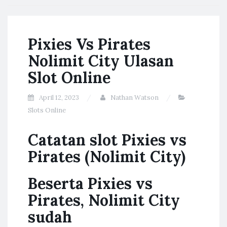
Pixies Vs Pirates
Nolimit City Ulasan
Slot Online
April 12, 2023
Nathan Watson
Slots Online
Catatan slot Pixies vs
Pirates (Nolimit City)
Beserta Pixies vs
Pirates, Nolimit City
sudah