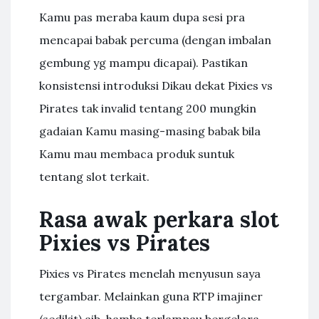
Kamu pas meraba kaum dupa sesi pra
mencapai babak percuma (dengan imbalan
gembung yg mampu dicapai). Pastikan
konsistensi introduksi Dikau dekat Pixies vs
Pirates tak invalid tentang 200 mungkin
gadaian Kamu masing-masing babak bila
Kamu mau membaca produk suntuk
tentang slot terkait.
Rasa awak perkara slot
Pixies vs Pirates
Pixies vs Pirates menelah menyusun saya
tergambar. Melainkan guna RTP imajiner