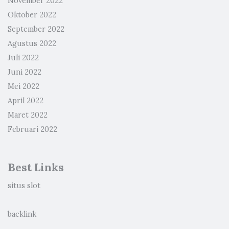
November 2022
Oktober 2022
September 2022
Agustus 2022
Juli 2022
Juni 2022
Mei 2022
April 2022
Maret 2022
Februari 2022
Best Links
situs slot
backlink