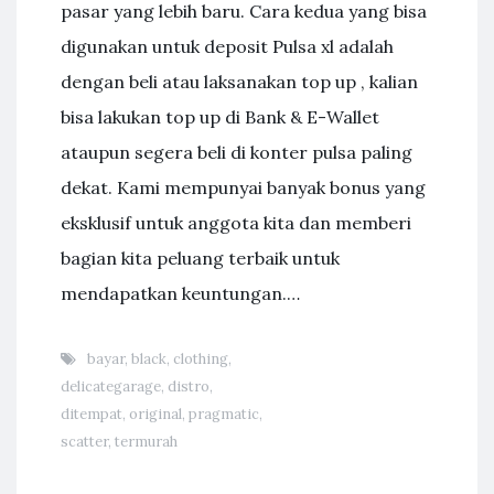
pasar yang lebih baru. Cara kedua yang bisa
digunakan untuk deposit Pulsa xl adalah
dengan beli atau laksanakan top up , kalian
bisa lakukan top up di Bank & E-Wallet
ataupun segera beli di konter pulsa paling
dekat. Kami mempunyai banyak bonus yang
eksklusif untuk anggota kita dan memberi
bagian kita peluang terbaik untuk
mendapatkan keuntungan.…
bayar
,
black
,
clothing
,
delicategarage
,
distro
,
ditempat
,
original
,
pragmatic
,
scatter
,
termurah