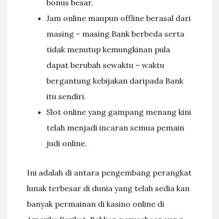
bonus besar.
Jam online maupun offline berasal dari
masing – masing Bank berbeda serta
tidak menutup kemungkinan pula
dapat berubah sewaktu – waktu
bergantung kebijakan daripada Bank
itu sendiri.
Slot online yang gampang menang kini
telah menjadi incaran semua pemain
judi online.
Ini adalah di antara pengembang perangkat
lunak terbesar di dunia yang telah sedia kan
banyak permainan di kasino online di