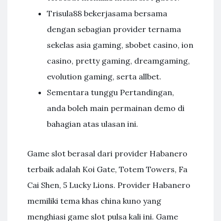
Trisula88 bekerjasama bersama
dengan sebagian provider ternama
sekelas asia gaming, sbobet casino, ion
casino, pretty gaming, dreamgaming,
evolution gaming, serta allbet.
Sementara tunggu Pertandingan,
anda boleh main permainan demo di
bahagian atas ulasan ini.
Game slot berasal dari provider Habanero
terbaik adalah Koi Gate, Totem Towers, Fa
Cai Shen, 5 Lucky Lions. Provider Habanero
memiliki tema khas china kuno yang
menghiasi game slot pulsa kali ini. Game