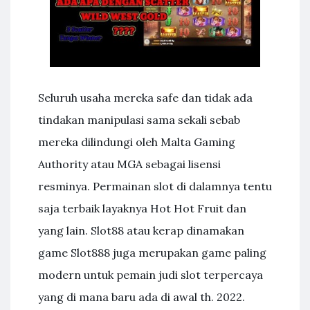
Seluruh usaha mereka safe dan tidak ada
tindakan manipulasi sama sekali sebab
mereka dilindungi oleh Malta Gaming
Authority atau MGA sebagai lisensi
resminya. Permainan slot di dalamnya tentu
saja terbaik layaknya Hot Hot Fruit dan
yang lain. Slot88 atau kerap dinamakan
game Slot888 juga merupakan game paling
modern untuk pemain judi slot terpercaya
yang di mana baru ada di awal th. 2022.