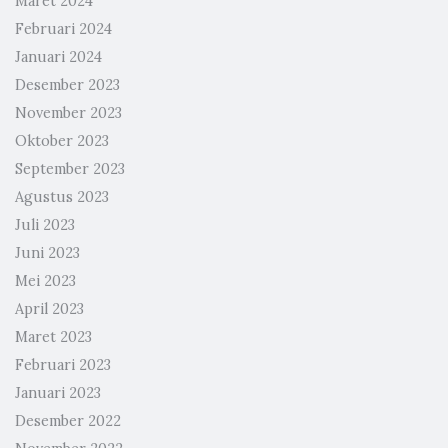
Maret 2024
Februari 2024
Januari 2024
Desember 2023
November 2023
Oktober 2023
September 2023
Agustus 2023
Juli 2023
Juni 2023
Mei 2023
April 2023
Maret 2023
Februari 2023
Januari 2023
Desember 2022