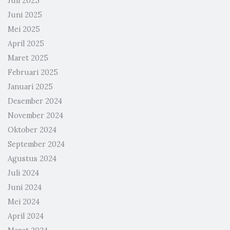
Juli 2025
Juni 2025
Mei 2025
April 2025
Maret 2025
Februari 2025
Januari 2025
Desember 2024
November 2024
Oktober 2024
September 2024
Agustus 2024
Juli 2024
Juni 2024
Mei 2024
April 2024