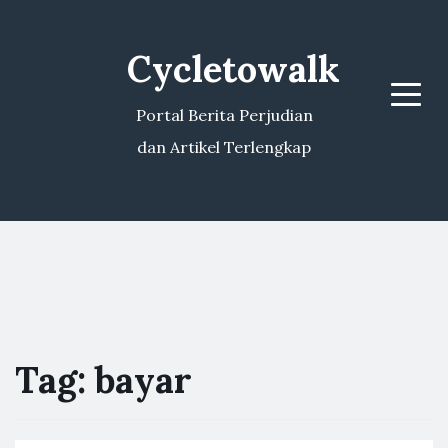
Cycletowalk
Menu
Portal Berita Perjudian
dan Artikel Terlengkap
Tag:
bayar