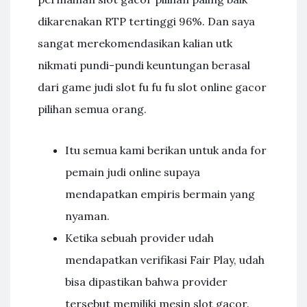
dikarenakan RTP tertinggi 96%. Dan saya
sangat merekomendasikan kalian utk
nikmati pundi-pundi keuntungan berasal
dari game judi slot fu fu fu slot online gacor
pilihan semua orang.
Itu semua kami berikan untuk anda for
pemain judi online supaya
mendapatkan empiris bermain yang
nyaman.
Ketika sebuah provider udah
mendapatkan verifikasi Fair Play, udah
bisa dipastikan bahwa provider
tersebut memiliki mesin slot gacor.