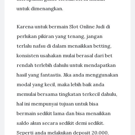
untuk dimenangkan.
Karena untuk bermain Slot Online Judi di
perlukan pikiran yang tenang, jangan
terlalu nafsu di dalam menaikkan betting,
konsisten usahakan mulai berasal dari bet
rendah terlebih dahulu untuk mendapatkan
hasil yang fantastis. Jika anda menggunakan
modal yang kecil, maka lebih baik anda
memulai bersama tingkatan terkecil dahulu,
hal ini mempunyai tujuan untuk bisa
bermain sedikit lama dan bisa menaikkan
saldo akun secara sedikit demi sedikit.
Seperti anda melakukan deposit 20.000,