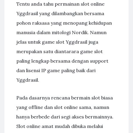
Tentu anda tahu permainan slot online
Yggdrasil yang dilambangkan bersama
pohon raksasa yang menopang kehidupan
manusia dalam mitologi Nordik. Namun
jelas untuk game slot Yggdrasil juga
merupakan satu diantarara game slot
paling lengkap bersama dengan support
dan lisensi IP game paling baik dari
Yggdrasil.
Pada dasarnya rencana bermain slot biasa
yang offline dan slot online sama, namun
hanya berbede dari segi akses bermainnya.
Slot online amat mudah dibuka melalui