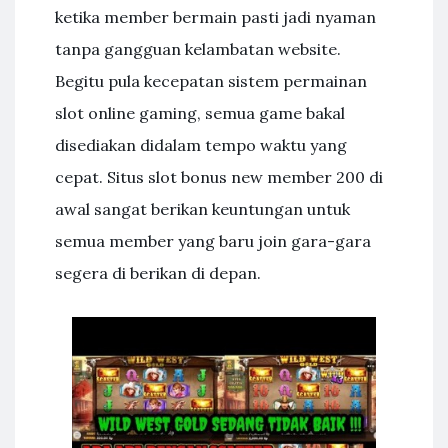
ketika member bermain pasti jadi nyaman
tanpa gangguan kelambatan website.
Begitu pula kecepatan sistem permainan
slot online gaming, semua game bakal
disediakan didalam tempo waktu yang
cepat. Situs slot bonus new member 200 di
awal sangat berikan keuntungan untuk
semua member yang baru join gara-gara
segera di berikan di depan.