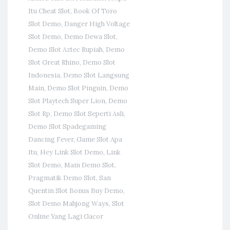
Itu Cheat Slot
,
Book Of Toro
Slot Demo
,
Danger High Voltage
Slot Demo
,
Demo Dewa Slot
,
Demo Slot Aztec Rupiah
,
Demo
Slot Great Rhino
,
Demo Slot
Indonesia
,
Demo Slot Langsung
Main
,
Demo Slot Pinguin
,
Demo
Slot Playtech Super Lion
,
Demo
Slot Rp
,
Demo Slot Seperti Asli
,
Demo Slot Spadegaming
Dancing Fever
,
Game Slot Apa
Itu
,
Hey Link Slot Demo
,
Link
Slot Demo
,
Main Demo Slot
,
Pragmatik Demo Slot
,
San
Quentin Slot Bonus Buy Demo
,
Slot Demo Mahjong Ways
,
Slot
Online Yang Lagi Gacor