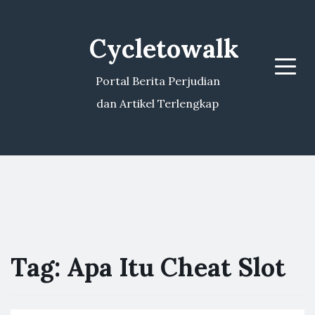
Cycletowalk
Menu
Portal Berita Perjudian
dan Artikel Terlengkap
Tag:
Apa Itu Cheat Slot