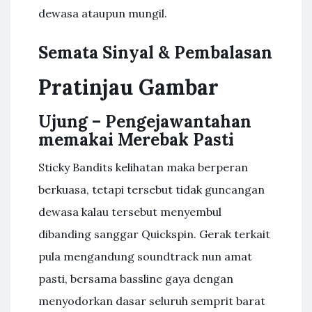
dewasa ataupun mungil.
Semata Sinyal & Pembalasan
Pratinjau Gambar
Ujung – Pengejawantahan
memakai Merebak Pasti
Sticky Bandits kelihatan maka berperan
berkuasa, tetapi tersebut tidak guncangan
dewasa kalau tersebut menyembul
dibanding sanggar Quickspin. Gerak terkait
pula mengandung soundtrack nun amat
pasti, bersama bassline gaya dengan
menyodorkan dasar seluruh semprit barat