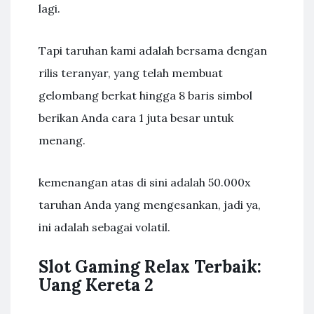
lagi.
Tapi taruhan kami adalah bersama dengan
rilis teranyar, yang telah membuat
gelombang berkat hingga 8 baris simbol
berikan Anda cara 1 juta besar untuk
menang.
kemenangan atas di sini adalah 50.000x
taruhan Anda yang mengesankan, jadi ya,
ini adalah sebagai volatil.
Slot Gaming Relax Terbaik:
Uang Kereta 2