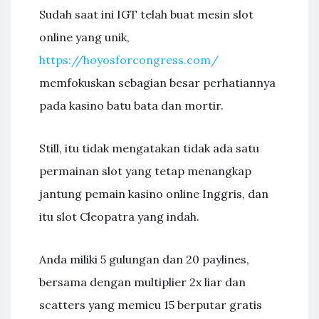
Sudah saat ini IGT telah buat mesin slot
online yang unik,
https://hoyosforcongress.com/
memfokuskan sebagian besar perhatiannya
pada kasino batu bata dan mortir.
Still, itu tidak mengatakan tidak ada satu
permainan slot yang tetap menangkap
jantung pemain kasino online Inggris, dan
itu slot Cleopatra yang indah.
Anda miliki 5 gulungan dan 20 paylines,
bersama dengan multiplier 2x liar dan
scatters yang memicu 15 berputar gratis