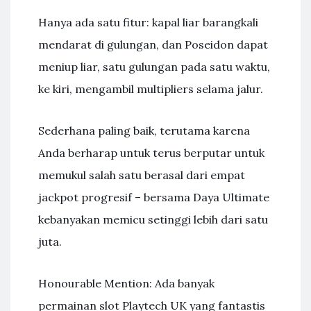
Hanya ada satu fitur: kapal liar barangkali
mendarat di gulungan, dan Poseidon dapat
meniup liar, satu gulungan pada satu waktu,
ke kiri, mengambil multipliers selama jalur.
Sederhana paling baik, terutama karena
Anda berharap untuk terus berputar untuk
memukul salah satu berasal dari empat
jackpot progresif – bersama Daya Ultimate
kebanyakan memicu setinggi lebih dari satu
juta.
Honourable Mention: Ada banyak
permainan slot Playtech UK yang fantastis