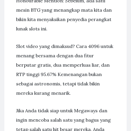
Honourable Mention: Sebelum, ada satu
mesin BTG yang menangkap mata kita dan
bikin kita menyaksikan penyedia perangkat
lunak slots ini.
Slot video yang dimaksud? Cara 4096 untuk
menang bersama dengan dua fitur
berputar gratis, dua memperluas liar, dan
RTP tinggi 95.67% Kemenangan bukan
sebagai astronomis, tetapi tidak bikin
mereka kurang menarik.
Jika Anda tidak siap untuk Megaways dan
ingin mencoba salah satu yang bagus yang
tetap salah satu hit besar mereka, Anda