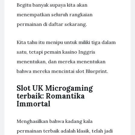
Begitu banyak supaya kita akan
menempatkan seluruh rangkaian
permainan di daftar sekarang.
Kita tahu itu menipu untuk miliki tiga dalam
satu, tetapi pemain kasino Inggris
menentukan, dan mereka menentukan
bahwa mereka mencintai slot Blueprint.
Slot UK Microgaming
terbaik: Romantika
Immortal
Menghasilkan bahwa kadang kala
permainan terbaik adalah klasik, telah jadi