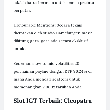
adalah harus bermain untuk semua pecinta
berputar.
Honourable Mentions: Secara teknis
diciptakan oleh studio Gameburger, masih
dihitung gara-gara ada secara eksklusif
untuk .
Sederhana low to mid volatilitas 20
permainan payline dengan RTP 96.24% di
mana Anda mencari scatters untuk
memenangkan 2.000x taruhan Anda.
Slot IGT Terbaik: Cleopatra