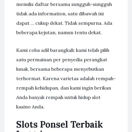
menulis daftar bersama sungguh-sungguh
tidak ada information, satu dibawah ini
dapat … cukup dekat. Tidak sempurna. Ada
beberapa kejutan, namun tentu dekat.
Kami coba adil barangkali: kami telah pilih
satu permainan per penyedia perangkat
lunak, bersama beberapa menyebutkan
terhormat. Karena varietas adalah rempah-
rempah kehidupan, dan kami ingin berikan
Anda banyak rempah untuk hidup slot
kasino Anda.
Slots Ponsel Terbaik