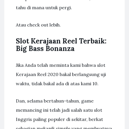
tahu di mana untuk pergi.
Atau check out lebih.
Slot Kerajaan Reel Terbaik:
Big Bass Bonanza
Jika Anda telah meminta kami bahwa slot
Kerajaan Reel 2020 bakal berlangsung uji
waktu, tidak bakal ada di atas kami 10.
Dan, selama bertahun-tahun, game
memancing ini telah jadi salah satu slot
Inggris paling populer di sekitar, berkat
sebagian mekanik simple yang membuatnya