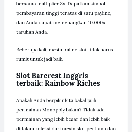
bersama multiplier 3x. Dapatkan simbol
pembayaran tinggi teratas di satu payline,
dan Anda dapat memenangkan 10.000x
taruhan Anda.
Beberapa kali, mesin online slot tidak harus
rumit untuk jadi baik.
Slot Barcrest Inggris
terbaik: Rainbow Riches
Apakah Anda berpikir kita bakal pilih
permainan Monopoly bukan? Tidak ada
permainan yang lebih besar dan lebih baik
didalam koleksi dari mesin slot pertama dan