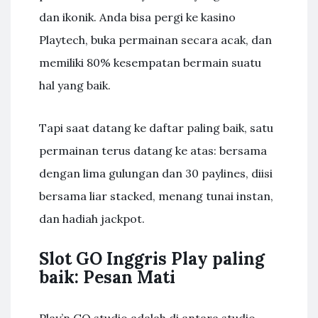
dan ikonik. Anda bisa pergi ke kasino
Playtech, buka permainan secara acak, dan
memiliki 80% kesempatan bermain suatu
hal yang baik.
Tapi saat datang ke daftar paling baik, satu
permainan terus datang ke atas: bersama
dengan lima gulungan dan 30 paylines, diisi
bersama liar stacked, menang tunai instan,
dan hadiah jackpot.
Slot GO Inggris Play paling
baik: Pesan Mati