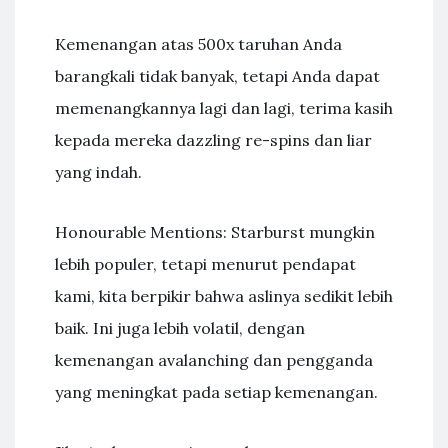
Kemenangan atas 500x taruhan Anda
barangkali tidak banyak, tetapi Anda dapat
memenangkannya lagi dan lagi, terima kasih
kepada mereka dazzling re-spins dan liar
yang indah.
Honourable Mentions: Starburst mungkin
lebih populer, tetapi menurut pendapat
kami, kita berpikir bahwa aslinya sedikit lebih
baik. Ini juga lebih volatil, dengan
kemenangan avalanching dan pengganda
yang meningkat pada setiap kemenangan.