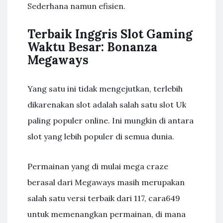
Sederhana namun efisien.
Terbaik Inggris Slot Gaming
Waktu Besar: Bonanza
Megaways
Yang satu ini tidak mengejutkan, terlebih
dikarenakan slot adalah salah satu slot Uk
paling populer online. Ini mungkin di antara
slot yang lebih populer di semua dunia.
Permainan yang di mulai mega craze
berasal dari Megaways masih merupakan
salah satu versi terbaik dari 117, cara649
untuk memenangkan permainan, di mana