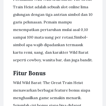
Train Heist adalah sebuah slot online lima
gulungan dengan tiga antrian simbol dan 10
garis pelunasan. Pemain mampu
menempatkan pertaruhan mulai asal 0,10
sampai 100 mata uang per rotasi.Simbol-
simbol apa wajib dipadankan termasuk
kartu remi, uang, dan karakter Wild Barat
seperti cowboy, wanita bar, dan juga bandit.
Fitur Bonus
Wild Wild Barat: The Great Train Heist
menawarkan berbagai feature bonus siapa
menghasilkan game semakin menarik.
Sejumlah ciri bonus siapa bisa didapat