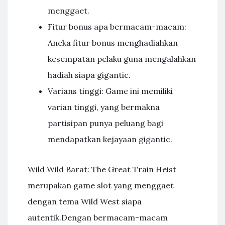
menggaet.
Fitur bonus apa bermacam-macam:
Aneka fitur bonus menghadiahkan
kesempatan pelaku guna mengalahkan
hadiah siapa gigantic.
Varians tinggi: Game ini memiliki
varian tinggi, yang bermakna
partisipan punya peluang bagi
mendapatkan kejayaan gigantic.
Wild Wild Barat: The Great Train Heist
merupakan game slot yang menggaet
dengan tema Wild West siapa
autentik.Dengan bermacam-macam