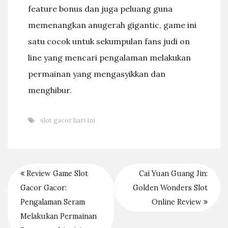
feature bonus dan juga peluang guna
memenangkan anugerah gigantic, game ini
satu cocok untuk sekumpulan fans judi on
line yang mencari pengalaman melakukan
permainan yang mengasyikkan dan
menghibur.
slot gacor hari ini
Review Game Slot
Cai Yuan Guang Jin:
Gacor Gacor:
Golden Wonders Slot
Pengalaman Seram
Online Review
Melakukan Permainan