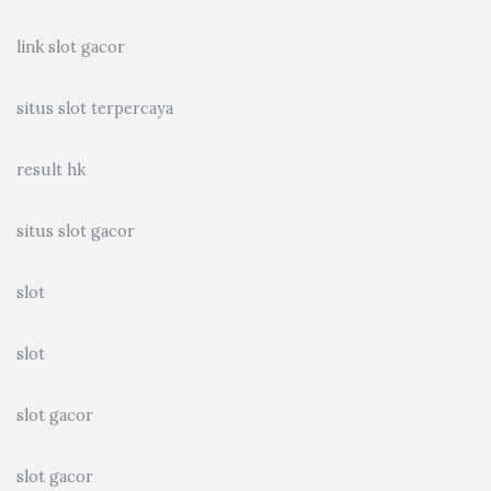
link slot gacor
situs slot terpercaya
result hk
situs slot gacor
slot
slot
slot gacor
slot gacor