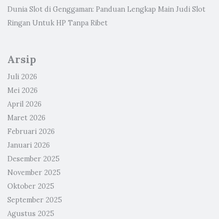
Dunia Slot di Genggaman: Panduan Lengkap Main Judi Slot
Ringan Untuk HP Tanpa Ribet
Arsip
Juli 2026
Mei 2026
April 2026
Maret 2026
Februari 2026
Januari 2026
Desember 2025
November 2025
Oktober 2025
September 2025
Agustus 2025