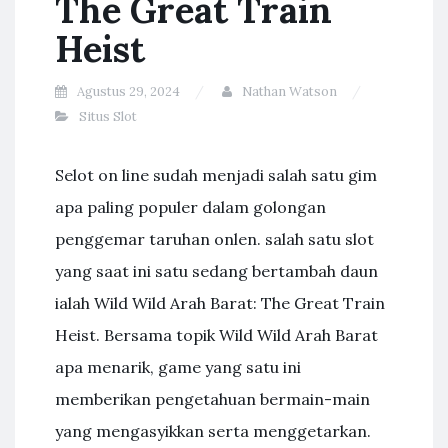
The Great Train
Heist
Agustus 29, 2024
Nathan Watson
Situs Slot
Selot on line sudah menjadi salah satu gim
apa paling populer dalam golongan
penggemar taruhan onlen. salah satu slot
yang saat ini satu sedang bertambah daun
ialah Wild Wild Arah Barat: The Great Train
Heist. Bersama topik Wild Wild Arah Barat
apa menarik, game yang satu ini
memberikan pengetahuan bermain-main
yang mengasyikkan serta menggetarkan.