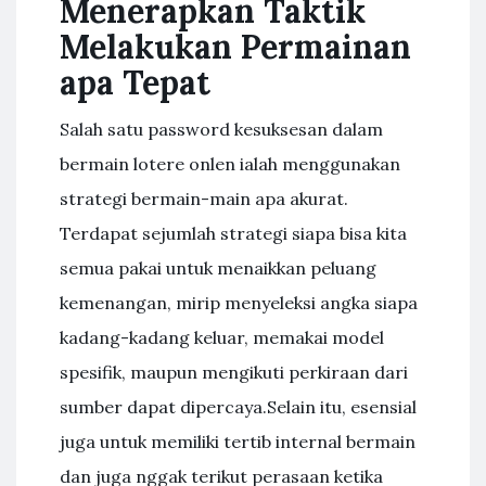
Menerapkan Taktik
Melakukan Permainan
apa Tepat
Salah satu password kesuksesan dalam
bermain lotere onlen ialah menggunakan
strategi bermain-main apa akurat.
Terdapat sejumlah strategi siapa bisa kita
semua pakai untuk menaikkan peluang
kemenangan, mirip menyeleksi angka siapa
kadang-kadang keluar, memakai model
spesifik, maupun mengikuti perkiraan dari
sumber dapat dipercaya.Selain itu, esensial
juga untuk memiliki tertib internal bermain
dan juga nggak terikut perasaan ketika