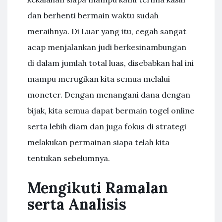
dan berhenti bermain waktu sudah
meraihnya. Di Luar yang itu, cegah sangat
acap menjalankan judi berkesinambungan
di dalam jumlah total luas, disebabkan hal ini
mampu merugikan kita semua melalui
moneter. Dengan menangani dana dengan
bijak, kita semua dapat bermain togel online
serta lebih diam dan juga fokus di strategi
melakukan permainan siapa telah kita
tentukan sebelumnya.
Mengikuti Ramalan
serta Analisis