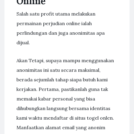
Online
Salah satu profit utama melakukan
permainan perjudian online ialah
perlindungan dan juga anonimitas apa
dijual.
Akan Tetapi, supaya mampu menggunakan
anonimitas ini satu secara maksimal,
berada sejumlah tahap siapa butuh kami
kerjakan. Pertama, pastikanlah guna tak
memakai kabar personal yang bisa
dihubungkan langsung bersama identitas
kami waktu mendaftar di situs togel onlen.
Manfaatkan alamat email yang anonim