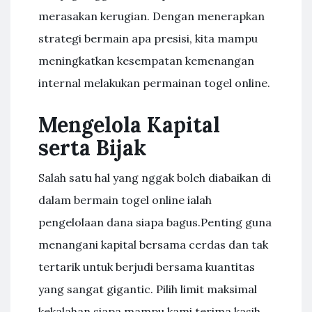
merasakan kerugian. Dengan menerapkan
strategi bermain apa presisi, kita mampu
meningkatkan kesempatan kemenangan
internal melakukan permainan togel online.
Mengelola Kapital
serta Bijak
Salah satu hal yang nggak boleh diabaikan di
dalam bermain togel online ialah
pengelolaan dana siapa bagus.Penting guna
menangani kapital bersama cerdas dan tak
tertarik untuk berjudi bersama kuantitas
yang sangat gigantic. Pilih limit maksimal
kekalahan siapa mampu kami terima kasih