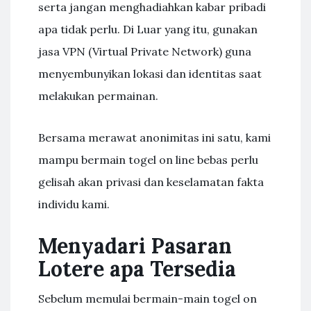
serta jangan menghadiahkan kabar pribadi
apa tidak perlu. Di Luar yang itu, gunakan
jasa VPN (Virtual Private Network) guna
menyembunyikan lokasi dan identitas saat
melakukan permainan.
Bersama merawat anonimitas ini satu, kami
mampu bermain togel on line bebas perlu
gelisah akan privasi dan keselamatan fakta
individu kami.
Menyadari Pasaran
Lotere apa Tersedia
Sebelum memulai bermain-main togel on