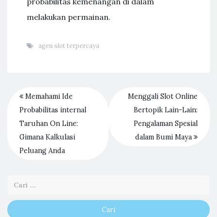
probabilitas kemenangan di dalam
melakukan permainan.
agen slot terpercaya
Memahami Ide
Menggali Slot Online
Probabilitas internal
Bertopik Lain-Lain:
Taruhan On Line:
Pengalaman Spesial
Gimana Kalkulasi
dalam Bumi Maya
Peluang Anda