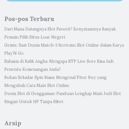
Pos-pos Terbaru
Dari Mana Datangnya Slot Favorit? Kenyataannya Banyak
Pemain Pilih Situs Luar Negeri
Gemix: Saat Dunia Match-3 Bertemu Slot Online dalam Karya
Play’N Go
Rahasia di Balik Angka: Mengapa RTP Live Sore Bisa Jadi
Penentu Kemenangan Anda?
Bukan Sekadar Spin Biasa: Mengenal Fitur Buy yang
Mengubah Cara Main Slot Online
Dunia Slot di Genggaman: Panduan Lengkap Main Judi Slot
Ringan Untuk HP Tanpa Ribet
Arsip