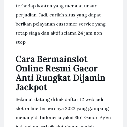
terhadap konten yang memuat unsur
perjudian. Jadi, carilah situs yang dapat
berikan pelayanan customer service yang
tetap siaga dan aktif selama 24 jam non-
stop.
Cara Bermainslot
Online Resmi Gacor
Anti Rungkat Dijamin
Jackpot
Selamat datang di link daftar 12 web judi
slot online terpercaya 2022 yang gampang
menang di Indonesia yakni Slot Gacor. Agen
judi online terbaik slot gacor mudah