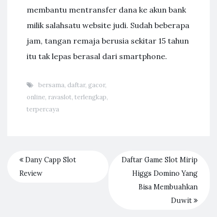
membantu mentransfer dana ke akun bank
milik salahsatu website judi. Sudah beberapa
jam, tangan remaja berusia sekitar 15 tahun
itu tak lepas berasal dari smartphone.
bersama
,
daftar
,
gacor
,
online
,
ravaslot
,
terlengkap
,
terpercaya
Dany Capp Slot
Daftar Game Slot Mirip
Review
Higgs Domino Yang
Bisa Membuahkan
Duwit