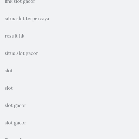
link slot gacor
situs slot terpercaya
result hk
situs slot gacor
slot
slot
slot gacor
slot gacor