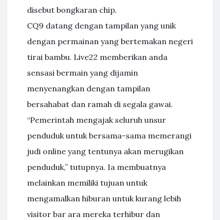
disebut bongkaran chip.
CQ9 datang dengan tampilan yang unik
dengan permainan yang bertemakan negeri
tirai bambu. Live22 memberikan anda
sensasi bermain yang dijamin
menyenangkan dengan tampilan
bersahabat dan ramah di segala gawai.
“Pemerintah mengajak seluruh unsur
penduduk untuk bersama-sama memerangi
judi online yang tentunya akan merugikan
penduduk,” tutupnya. Ia membuatnya
melainkan memiliki tujuan untuk
mengamalkan hiburan untuk kurang lebih
visitor bar ara mereka terhibur dan