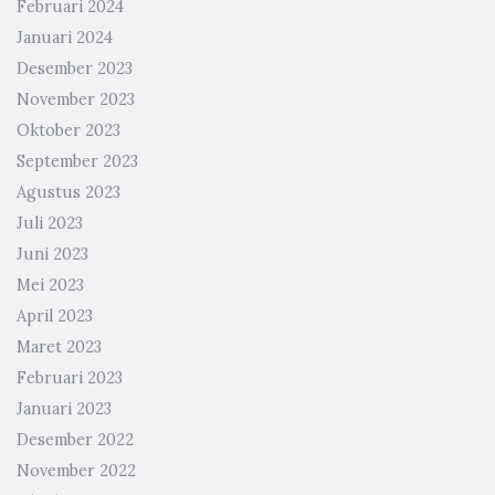
Februari 2024
Januari 2024
Desember 2023
November 2023
Oktober 2023
September 2023
Agustus 2023
Juli 2023
Juni 2023
Mei 2023
April 2023
Maret 2023
Februari 2023
Januari 2023
Desember 2022
November 2022