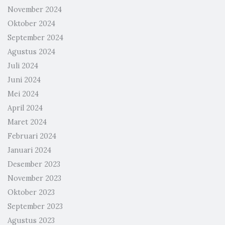
November 2024
Oktober 2024
September 2024
Agustus 2024
Juli 2024
Juni 2024
Mei 2024
April 2024
Maret 2024
Februari 2024
Januari 2024
Desember 2023
November 2023
Oktober 2023
September 2023
Agustus 2023