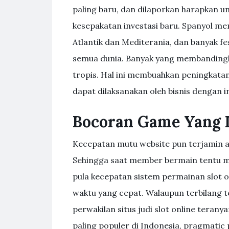
paling baru, dan dilaporkan harapkan u
kesepakatan investasi baru. Spanyol mem
Atlantik dan Mediterania, dan banyak 
semua dunia. Banyak yang membandingk
tropis. Hal ini membuahkan peningkatan
dapat dilaksanakan oleh bisnis dengan 
Bocoran Game Yang 
Kecepatan mutu website pun terjamin 
Sehingga saat member bermain tentu m
pula kecepatan sistem permainan slot 
waktu yang cepat. Walaupun terbilang 
perwakilan situs judi slot online teran
paling populer di Indonesia, pragmatic 