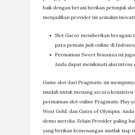
baik dengan berani berikan petunjuk s
menjadikan provider ini semakin inovati
Slot Gacor memberikan beragam typ
para pemain judi online di Indones
Permainan Sweet Bonanza ini juga 
Anda dapat menikmati aksi intens 
Game slot dari Pragmatic ini mempunya
mudah untuk menang secara konsisten
permainan slot online Pragmatic Play y
West Gold, dan Gates of Olympus. Anda
demo mereka. Selain Provider paling bai
yang berikan kemenangan mutlak tiap ti