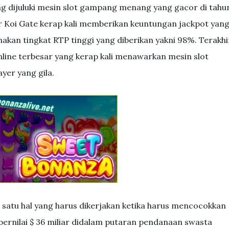
g dijuluki mesin slot gampang menang yang gacor di tahu
yar Koi Gate kerap kali memberikan keuntungan jackpot yan
enakan tingkat RTP tinggi yang diberikan yakni 98%. Terakhi
nline terbesar yang kerap kali menawarkan mesin slot
yer yang gila.
satu hal yang harus dikerjakan ketika harus mencocokkan
bernilai $ 36 miliar didalam putaran pendanaan swasta