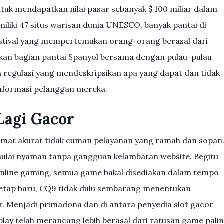
ntuk mendapatkan nilai pasar sebanyak $ 100 miliar dalam
iliki 47 situs warisan dunia UNESCO, banyak pantai di
festival yang mempertemukan orang-orang berasal dari
an bagian pantai Spanyol bersama dengan pulau-pulau
 regulasi yang mendeskripsikan apa yang dapat dan tidak
informasi pelanggan mereka.
Lagi Gacor
amat akurat tidak cuman pelayanan yang ramah dan sopan
ulai nyaman tanpa gangguan kelambatan website. Begitu
online gaming, semua game bakal disediakan dalam tempo
tetap baru, CQ9 tidak dulu sembarang menentukan
yar. Menjadi primadona dan di antara penyedia slot gacor
play telah merancang lebih berasal dari ratusan game pali