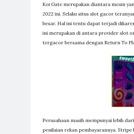
Koi Gate merupakan diantara mesin yan
2022 ini. Selaku situs slot gacor teran
besar. Hal ini tentu dapat terjadi dikar
ini merupakan di antara provider slot o
tergacor bersama dengan Return To Pla
Perusahaan masih mempunyai lebih dari 
penilaian rekan pembayarannya. Stripe 