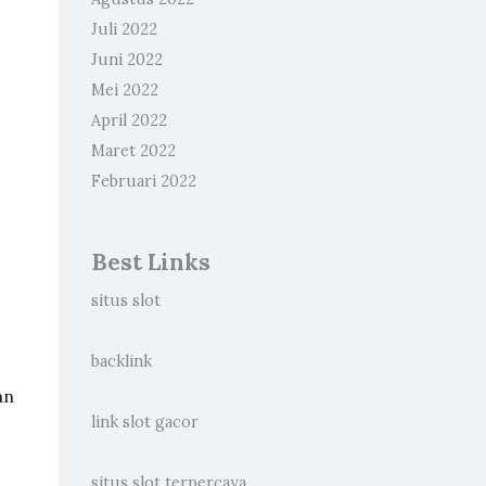
Juli 2022
Juni 2022
Mei 2022
April 2022
Maret 2022
Februari 2022
Best Links
situs slot
backlink
an
link slot gacor
situs slot terpercaya