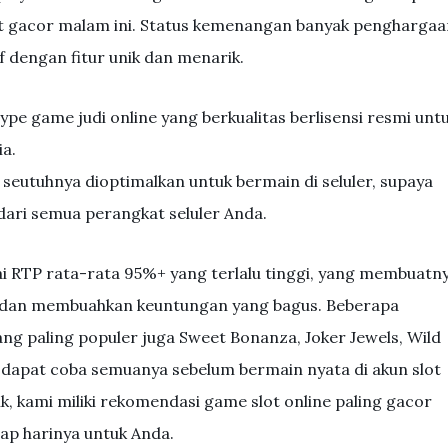
lot gacor malam ini. Status kemenangan banyak penghargaa
f dengan fitur unik dan menarik.
e game judi online yang berkualitas berlisensi resmi unt
ia.
seutuhnya dioptimalkan untuk bermain di seluler, supaya
dari semua perangkat seluler Anda.
i RTP rata-rata 95%+ yang terlalu tinggi, yang membuatn
 dan membuahkan keuntungan yang bagus. Beberapa
ang paling populer juga Sweet Bonanza, Joker Jewels, Wild
 dapat coba semuanya sebelum bermain nyata di akun slot
k, kami miliki rekomendasi game slot online paling gacor
ap harinya untuk Anda.