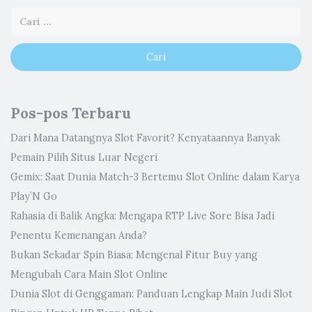
Pos-pos Terbaru
Dari Mana Datangnya Slot Favorit? Kenyataannya Banyak
Pemain Pilih Situs Luar Negeri
Gemix: Saat Dunia Match-3 Bertemu Slot Online dalam Karya
Play’N Go
Rahasia di Balik Angka: Mengapa RTP Live Sore Bisa Jadi
Penentu Kemenangan Anda?
Bukan Sekadar Spin Biasa: Mengenal Fitur Buy yang
Mengubah Cara Main Slot Online
Dunia Slot di Genggaman: Panduan Lengkap Main Judi Slot