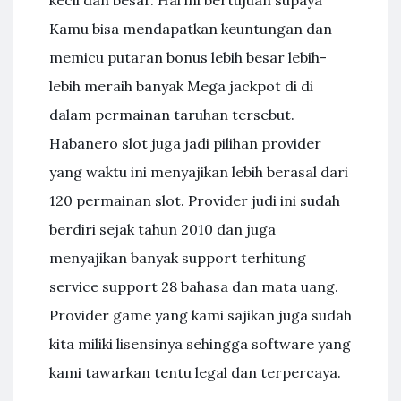
Kamu bisa mendapatkan keuntungan dan
memicu putaran bonus lebih besar lebih-
lebih meraih banyak Mega jackpot di di
dalam permainan taruhan tersebut.
Habanero slot juga jadi pilihan provider
yang waktu ini menyajikan lebih berasal dari
120 permainan slot. Provider judi ini sudah
berdiri sejak tahun 2010 dan juga
menyajikan banyak support terhitung
service support 28 bahasa dan mata uang.
Provider game yang kami sajikan juga sudah
kita miliki lisensinya sehingga software yang
kami tawarkan tentu legal dan terpercaya.