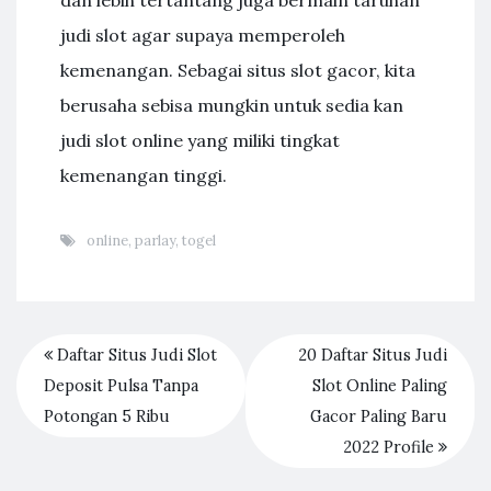
judi slot agar supaya memperoleh
kemenangan. Sebagai situs slot gacor, kita
berusaha sebisa mungkin untuk sedia kan
judi slot online yang miliki tingkat
kemenangan tinggi.
online
,
parlay
,
togel
Daftar Situs Judi Slot
20 Daftar Situs Judi
Deposit Pulsa Tanpa
Slot Online Paling
Potongan 5 Ribu
Gacor Paling Baru
2022 Profile