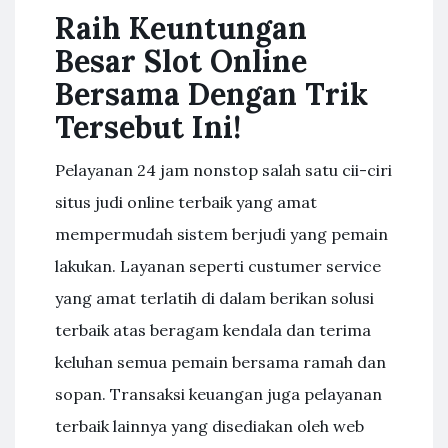
Raih Keuntungan
Besar Slot Online
Bersama Dengan Trik
Tersebut Ini!
Pelayanan 24 jam nonstop salah satu cii-ciri
situs judi online terbaik yang amat
mempermudah sistem berjudi yang pemain
lakukan. Layanan seperti custumer service
yang amat terlatih di dalam berikan solusi
terbaik atas beragam kendala dan terima
keluhan semua pemain bersama ramah dan
sopan. Transaksi keuangan juga pelayanan
terbaik lainnya yang disediakan oleh web