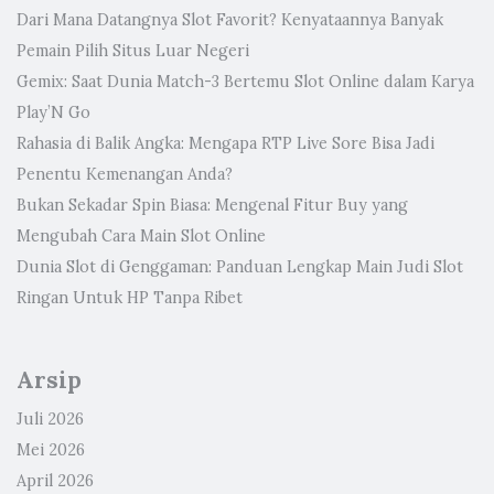
Dari Mana Datangnya Slot Favorit? Kenyataannya Banyak
Pemain Pilih Situs Luar Negeri
Gemix: Saat Dunia Match-3 Bertemu Slot Online dalam Karya
Play’N Go
Rahasia di Balik Angka: Mengapa RTP Live Sore Bisa Jadi
Penentu Kemenangan Anda?
Bukan Sekadar Spin Biasa: Mengenal Fitur Buy yang
Mengubah Cara Main Slot Online
Dunia Slot di Genggaman: Panduan Lengkap Main Judi Slot
Ringan Untuk HP Tanpa Ribet
Arsip
Juli 2026
Mei 2026
April 2026