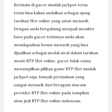
Bermain di gacor mudah jackpot terus
tentu bisa kalian andalkan sebagai ajang
taruhan Slot online yang amat menarik.
Dengan anda bergabung menjadi member
baru pada gacor tentunya anda akan
mendapatkan bonus menarik yang bisa
dijadikan sebagai modal awal dalam taruhan
mesin RTP Slot online. gacor tidak cuma
menampilkan pilihan game RTP Slot mudah
jackpot saja, banyak permainan yang
sangat menarik dari beragam macam
provider RTP Slot online pada tampilan
situs judi RTP Slot online indonesia.