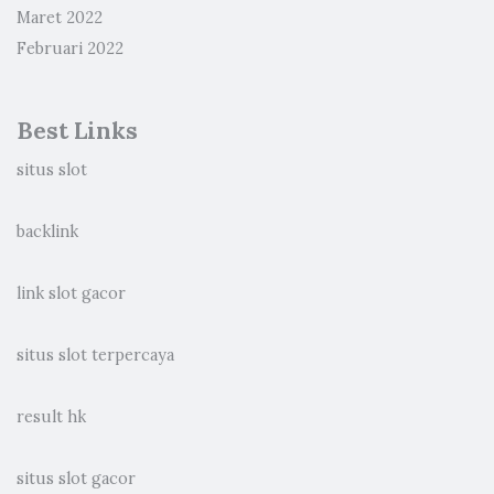
Maret 2022
Februari 2022
Best Links
situs slot
backlink
link slot gacor
situs slot terpercaya
result hk
situs slot gacor