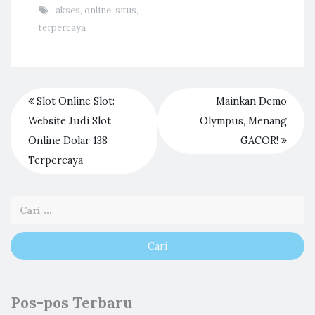
akses
,
online
,
situs
,
terpercaya
Slot Online Slot:
Mainkan Demo
Website Judi Slot
Olympus, Menang
Online Dolar 138
GACOR!
Terpercaya
Pos-pos Terbaru