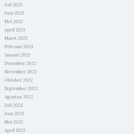
Juli 2023
Juni 2023
Mei 2023
April 2023
Maret 2023
Februari 2023
Januari 2023
Desember 2022
November 2022
Oktober 2022
September 2022
Agustus 2022
Juli 2022
Juni 2022
Mei 2022
April 2022