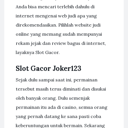
Anda bisa mencari terlebih dahulu di
internet mengenai web judi apa yang
direkomendasikan. Pilihlah website judi
online yang memang sudah mempunyai
rekam jejak dan review bagus di internet,
layaknya Slot Gacor.
Slot Gacor Joker123
Sejak dulu sampai saat ini, permainan
tersebut masih terus diminati dan disukai
oleh banyak orang. Dulu semenjak
permainan itu ada di casino, semua orang
yang pernah datang ke sana pasti coba
keberuntungan untuk bermain. Sekarang