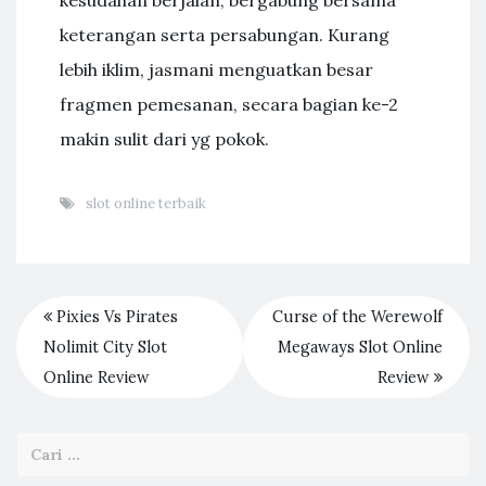
kesudahan berjalan, bergabung bersama
keterangan serta persabungan. Kurang
lebih iklim, jasmani menguatkan besar
fragmen pemesanan, secara bagian ke-2
makin sulit dari yg pokok.
slot online terbaik
Pixies Vs Pirates
Curse of the Werewolf
Nolimit City Slot
Megaways Slot Online
Online Review
Review