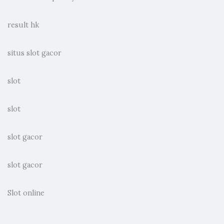
result hk
situs slot gacor
slot
slot
slot gacor
slot gacor
Slot online