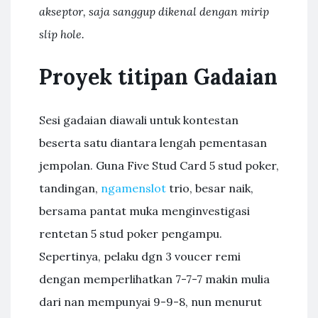
akseptor, saja sanggup dikenal dengan mirip
slip hole.
Proyek titipan Gadaian
Sesi gadaian diawali untuk kontestan
beserta satu diantara lengah pementasan
jempolan. Guna Five Stud Card 5 stud poker,
tandingan,
ngamenslot
trio, besar naik,
bersama pantat muka menginvestigasi
rentetan 5 stud poker pengampu.
Sepertinya, pelaku dgn 3 voucer remi
dengan memperlihatkan 7-7-7 makin mulia
dari nan mempunyai 9-9-8, nun menurut