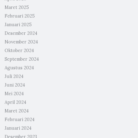
Maret 2025
Februari 2025
Januari 2025
Desember 2024
November 2024
Oktober 2024
September 2024
Agustus 2024
Juli 2024
Juni 2024
Mei 2024
April 2024
Maret 2024
Februari 2024
Januari 2024
Desember 2023