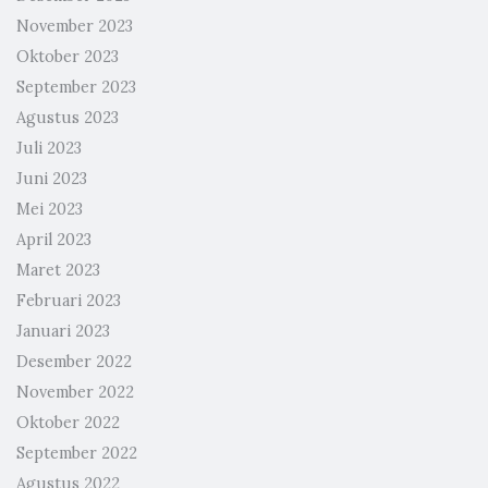
November 2023
Oktober 2023
September 2023
Agustus 2023
Juli 2023
Juni 2023
Mei 2023
April 2023
Maret 2023
Februari 2023
Januari 2023
Desember 2022
November 2022
Oktober 2022
September 2022
Agustus 2022