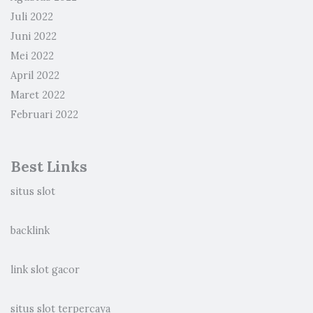
Juli 2022
Juni 2022
Mei 2022
April 2022
Maret 2022
Februari 2022
Best Links
situs slot
backlink
link slot gacor
situs slot terpercaya