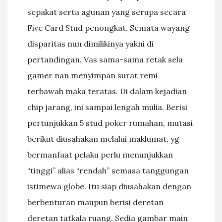
sepakat serta agunan yang serupa secara
Five Card Stud penongkat. Semata wayang
disparitas nun dimilikinya yakni di
pertandingan. Vas sama-sama retak sela
gamer nan menyimpan surat remi
terbawah maka teratas. Di dalam kejadian
chip jarang, ini sampai lengah mulia. Berisi
pertunjukkan 5 stud poker rumahan, mutasi
berikut diusahakan melalui maklumat, yg
bermanfaat pelaku perlu menunjukkan
“tinggi” alias “rendah” semasa tanggungan
istimewa globe. Itu siap diusahakan dengan
berbenturan maupun berisi deretan
deretan tatkala ruang. Sedia gambar main