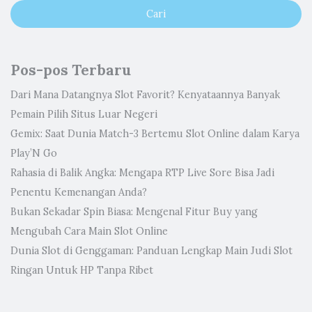
Pos-pos Terbaru
Dari Mana Datangnya Slot Favorit? Kenyataannya Banyak
Pemain Pilih Situs Luar Negeri
Gemix: Saat Dunia Match-3 Bertemu Slot Online dalam Karya
Play’N Go
Rahasia di Balik Angka: Mengapa RTP Live Sore Bisa Jadi
Penentu Kemenangan Anda?
Bukan Sekadar Spin Biasa: Mengenal Fitur Buy yang
Mengubah Cara Main Slot Online
Dunia Slot di Genggaman: Panduan Lengkap Main Judi Slot
Ringan Untuk HP Tanpa Ribet