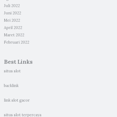
Juli 2022
Juni 2022
Mei 2022
April 2022
Maret 2022
Februari 2022
Best Links
situs slot
backlink
link slot gacor
situs slot terpercaya