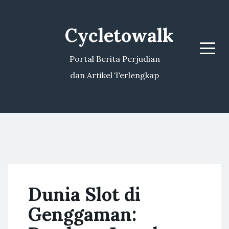
Cycletowalk
Menu
Portal Berita Perjudian
dan Artikel Terlengkap
Dunia Slot di
Genggaman: