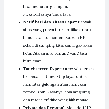
bisa memutar gulungan.
Fleksibilitasnya tiada tara.
Notifikasi dan Akses Cepat:
Banyak
situs yang punya fitur notifikasi untuk
bonus atau turnamen. Karena HP
selalu di samping kita, kamu gak akan
ketinggalan info penting yang bisa
bikin cuan.
Touchscreen Experience:
Ada sensasi
berbeda saat men-tap layar untuk
memutar gulungan atau menekan
tombol spin. Rasanya lebih langsung
dan interaktif dibanding klik mouse.
Private dan Personal:
Main dari HP