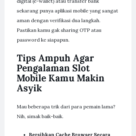
digital (e-wallet) atau transfer bank
sekarang punya aplikasi mobile yang sangat
aman dengan verifikasi dua langkah.
Pastikan kamu gak sharing OTP atau
password ke siapapun.
Tips Ampuh Agar
Pengalaman Slot
Mobile Kamu Makin
Asyik
Mau beberapa trik dari para pemain lama?
Nih, simak baik-baik.
Bersihkan Cache Browser Secara