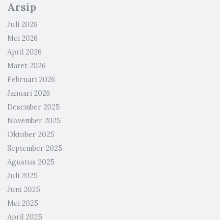
Arsip
Juli 2026
Mei 2026
April 2026
Maret 2026
Februari 2026
Januari 2026
Desember 2025
November 2025
Oktober 2025
September 2025
Agustus 2025
Juli 2025
Juni 2025
Mei 2025
April 2025