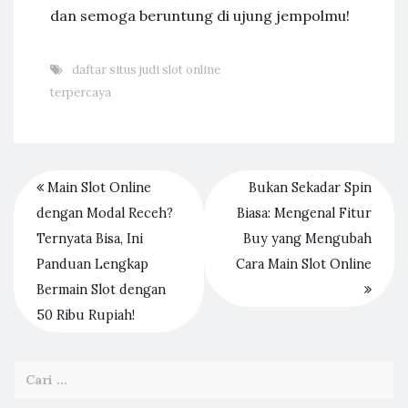
dan semoga beruntung di ujung jempolmu!
daftar situs judi slot online
terpercaya
Main Slot Online
Bukan Sekadar Spin
dengan Modal Receh?
Biasa: Mengenal Fitur
Ternyata Bisa, Ini
Buy yang Mengubah
Panduan Lengkap
Cara Main Slot Online
Bermain Slot dengan
50 Ribu Rupiah!