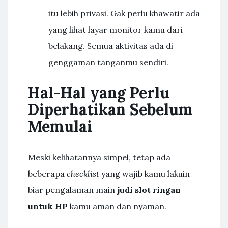
itu lebih privasi. Gak perlu khawatir ada
yang lihat layar monitor kamu dari
belakang. Semua aktivitas ada di
genggaman tanganmu sendiri.
Hal-Hal yang Perlu
Diperhatikan Sebelum
Memulai
Meski kelihatannya simpel, tetap ada
beberapa
checklist
yang wajib kamu lakuin
biar pengalaman main
judi slot ringan
untuk HP
kamu aman dan nyaman.