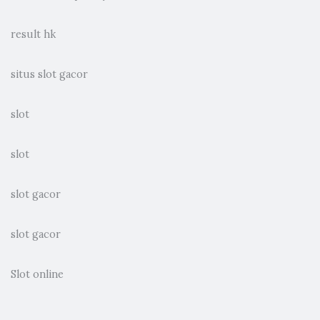
result hk
situs slot gacor
slot
slot
slot gacor
slot gacor
Slot online