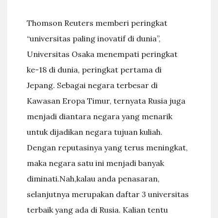
Thomson Reuters memberi peringkat
“universitas paling inovatif di dunia”,
Universitas Osaka menempati peringkat
ke-18 di dunia, peringkat pertama di
Jepang. Sebagai negara terbesar di
Kawasan Eropa Timur, ternyata Rusia juga
menjadi diantara negara yang menarik
untuk dijadikan negara tujuan kuliah.
Dengan reputasinya yang terus meningkat,
maka negara satu ini menjadi banyak
diminati.Nah,kalau anda penasaran,
selanjutnya merupakan daftar 3 universitas
terbaik yang ada di Rusia. Kalian tentu