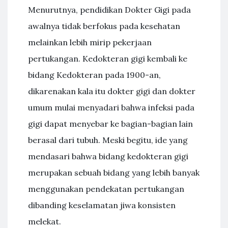
Menurutnya, pendidikan Dokter Gigi pada
awalnya tidak berfokus pada kesehatan
melainkan lebih mirip pekerjaan
pertukangan. Kedokteran gigi kembali ke
bidang Kedokteran pada 1900-an,
dikarenakan kala itu dokter gigi dan dokter
umum mulai menyadari bahwa infeksi pada
gigi dapat menyebar ke bagian-bagian lain
berasal dari tubuh. Meski begitu, ide yang
mendasari bahwa bidang kedokteran gigi
merupakan sebuah bidang yang lebih banyak
menggunakan pendekatan pertukangan
dibanding keselamatan jiwa konsisten
melekat.