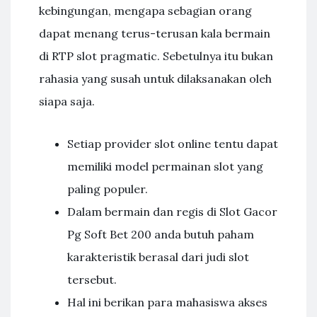
kebingungan, mengapa sebagian orang
dapat menang terus-terusan kala bermain
di RTP slot pragmatic. Sebetulnya itu bukan
rahasia yang susah untuk dilaksanakan oleh
siapa saja.
Setiap provider slot online tentu dapat
memiliki model permainan slot yang
paling populer.
Dalam bermain dan regis di Slot Gacor
Pg Soft Bet 200 anda butuh paham
karakteristik berasal dari judi slot
tersebut.
Hal ini berikan para mahasiswa akses