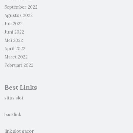
September 2022
Agustus 2022
Juli 2022
Juni 2022
Mei 2022
April 2022
Maret 2022
Februari 2022
Best Links
situs slot
backlink
link slot gacor