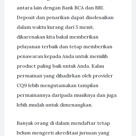
antara lain dengan Bank BCA dan BRI.
Deposit dan penarikan dapat diselesaikan
dalam waktu kurang dari 5 menit,
dikarenakan kita bakal memberikan
pelayanan terbaik dan tetap memberikan
penawaran kepada Anda untuk memilih
product paling baik untuk Anda. Kalau
permainan yang dihadirkan oleh provider
CQ9 lebih mengutamakan tampilan
permainannya daripada musiknya dan juga
lebih mudah untuk dimenangkan.
Banyak orang di dalam mendaftar tetap
belum mengerti akreditasi jurusan yang