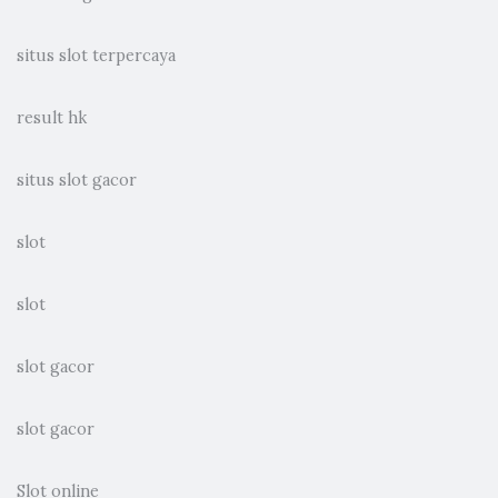
situs slot terpercaya
result hk
situs slot gacor
slot
slot
slot gacor
slot gacor
Slot online