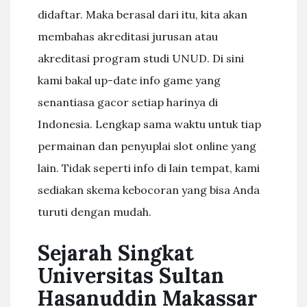
didaftar. Maka berasal dari itu, kita akan
membahas akreditasi jurusan atau
akreditasi program studi UNUD. Di sini
kami bakal up-date info game yang
senantiasa gacor setiap harinya di
Indonesia. Lengkap sama waktu untuk tiap
permainan dan penyuplai slot online yang
lain. Tidak seperti info di lain tempat, kami
sediakan skema kebocoran yang bisa Anda
turuti dengan mudah.
Sejarah Singkat
Universitas Sultan
Hasanuddin Makassar