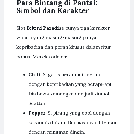
Para Bintang di Pantai:
Simbol dan Karakter
Slot
Bikini Paradise
punya tiga karakter
wanita yang masing-masing punya
kepribadian dan peran khusus dalam fitur
bonus. Mereka adalah:
Chili
: Si gadis berambut merah
dengan kepribadian yang berapi-api.
Dia bawa semangka dan jadi simbol
Scatter.
Pepper
: Si pirang yang cool dengan
kacamata hitam. Dia biasanya ditemani
dengan minuman dingin.