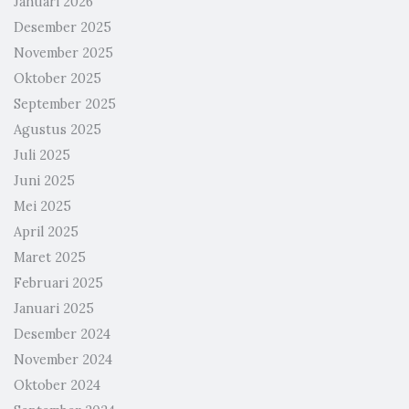
Januari 2026
Desember 2025
November 2025
Oktober 2025
September 2025
Agustus 2025
Juli 2025
Juni 2025
Mei 2025
April 2025
Maret 2025
Februari 2025
Januari 2025
Desember 2024
November 2024
Oktober 2024