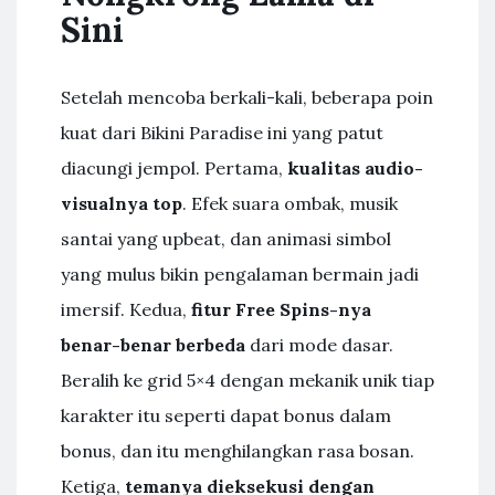
Sini
Setelah mencoba berkali-kali, beberapa poin
kuat dari Bikini Paradise ini yang patut
diacungi jempol. Pertama,
kualitas audio-
visualnya top
. Efek suara ombak, musik
santai yang upbeat, dan animasi simbol
yang mulus bikin pengalaman bermain jadi
imersif. Kedua,
fitur Free Spins-nya
benar-benar berbeda
dari mode dasar.
Beralih ke grid 5×4 dengan mekanik unik tiap
karakter itu seperti dapat bonus dalam
bonus, dan itu menghilangkan rasa bosan.
Ketiga,
temanya dieksekusi dengan