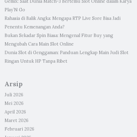
Gemix: Saat Dunia Match-3 Bertemu Slot Online dalam Karya
Play’N Go
Rahasia di Balik Angka: Mengapa RTP Live Sore Bisa Jadi
Penentu Kemenangan Anda?
Bukan Sekadar Spin Biasa: Mengenal Fitur Buy yang
Mengubah Cara Main Slot Online
Dunia Slot di Genggaman: Panduan Lengkap Main Judi Slot
Ringan Untuk HP Tanpa Ribet
Arsip
Juli 2026
Mei 2026
April 2026
Maret 2026
Februari 2026