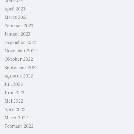
Mei 2023
April 2023
Maret 2023
Februari 2023
Januari 2023
Desember 2022
November 2022
Oktober 2022
September 2022
Agustus 2022
Juli 2022
Juni 2022
Mei 2022
April 2022
Maret 2022
Februari 2022