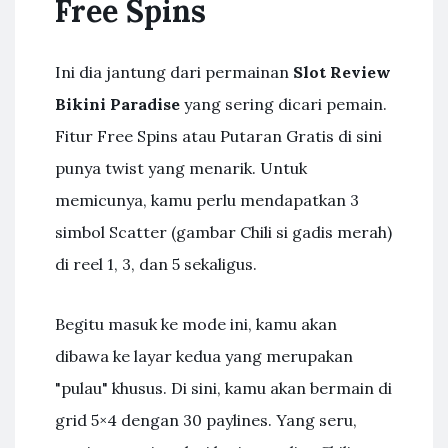
Free Spins
Ini dia jantung dari permainan
Slot Review
Bikini Paradise
yang sering dicari pemain.
Fitur Free Spins atau Putaran Gratis di sini
punya twist yang menarik. Untuk
memicunya, kamu perlu mendapatkan 3
simbol Scatter (gambar Chili si gadis merah)
di reel 1, 3, dan 5 sekaligus.
Begitu masuk ke mode ini, kamu akan
dibawa ke layar kedua yang merupakan
"pulau" khusus. Di sini, kamu akan bermain di
grid 5×4 dengan 30 paylines. Yang seru,