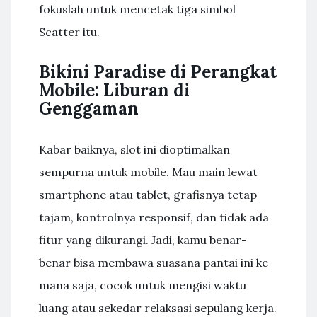
fokuslah untuk mencetak tiga simbol
Scatter itu.
Bikini Paradise di Perangkat
Mobile: Liburan di
Genggaman
Kabar baiknya, slot ini dioptimalkan
sempurna untuk mobile. Mau main lewat
smartphone atau tablet, grafisnya tetap
tajam, kontrolnya responsif, dan tidak ada
fitur yang dikurangi. Jadi, kamu benar-
benar bisa membawa suasana pantai ini ke
mana saja, cocok untuk mengisi waktu
luang atau sekedar relaksasi sepulang kerja.