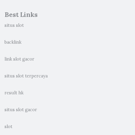
Best Links
situs slot
backlink
link slot gacor
situs slot terpercaya
result hk
situs slot gacor
slot