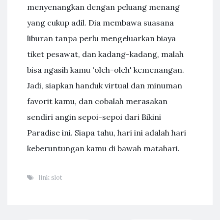
menyenangkan dengan peluang menang
yang cukup adil. Dia membawa suasana
liburan tanpa perlu mengeluarkan biaya
tiket pesawat, dan kadang-kadang, malah
bisa ngasih kamu 'oleh-oleh' kemenangan.
Jadi, siapkan handuk virtual dan minuman
favorit kamu, dan cobalah merasakan
sendiri angin sepoi-sepoi dari Bikini
Paradise ini. Siapa tahu, hari ini adalah hari
keberuntungan kamu di bawah matahari.
link slot