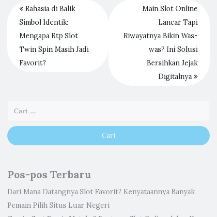
Rahasia di Balik
Main Slot Online
Simbol Identik:
Lancar Tapi
Mengapa Rtp Slot
Riwayatnya Bikin Was-
Twin Spin Masih Jadi
was? Ini Solusi
Favorit?
Bersihkan Jejak
Digitalnya
Pos-pos Terbaru
Dari Mana Datangnya Slot Favorit? Kenyataannya Banyak
Pemain Pilih Situs Luar Negeri