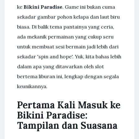
ke
Bikini Paradise
. Game ini bukan cuma
sekadar gambar pohon kelapa dan laut biru
biasa. Di balik tema pantainya yang ceria,
ada mekanik permainan yang cukup seru
untuk membuat sesi bermain jadi lebih dari
sekadar 'spin and hope'. Yuk, kita bahas lebih
dalam apa yang ditawarkan oleh slot
bertema liburan ini, lengkap dengan segala
keunikannya.
Pertama Kali Masuk ke
Bikini Paradise:
Tampilan dan Suasana