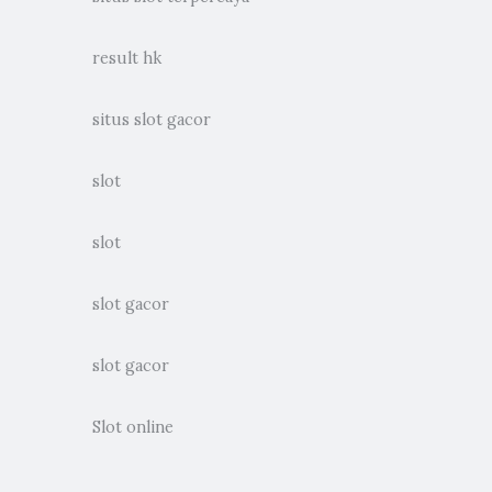
result hk
situs slot gacor
slot
slot
slot gacor
slot gacor
Slot online