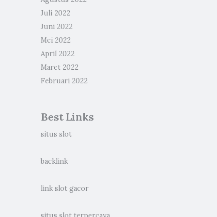
Juli 2022
Juni 2022
Mei 2022
April 2022
Maret 2022
Februari 2022
Best Links
situs slot
backlink
link slot gacor
situs slot terpercaya