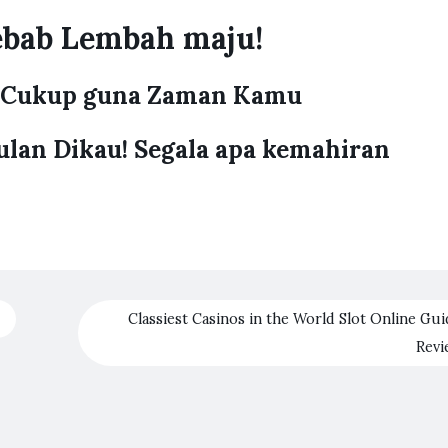
ebab Lembah maju!
ak Cukup guna Zaman Kamu
an Dikau! Segala apa kemahiran
Classiest Casinos in the World Slot Online Gu
Rev