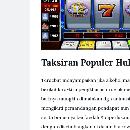
Taksiran Populer Hu
Tersebut menyampaikan jika alkohol mak
berikut kira-kira pengkhususan sejak m
baiknya mungkin dimainkan dgn animasi n
mengikuti pemandangan pendapat nun a
serta bonusnya berfaedah & diperlukan.
dengan diseimbangkan di dalam barrow 