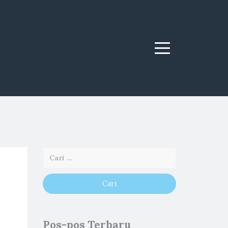
Menu
Pos-pos Terbaru