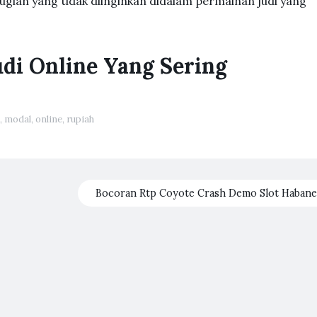
gian yang tidak diinginkan didalam permainan judi yang
udi Online Yang Sering
,
modal
,
online
,
rupiah
Bocoran Rtp Coyote Crash Demo Slot Haban