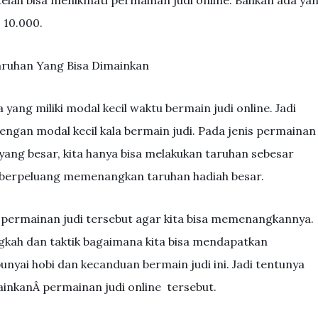
elah bisa menikmati permainan judi online. Bahkan ada ya
 10.000.
Taruhan Yang Bisa Dimainkan
 yang miliki modal kecil waktu bermain judi online. Jadi
dengan modal kecil kala bermain judi. Pada jenis permainan
ang besar, kita hanya bisa melakukan taruhan sebesar
an berpeluang memenangkan taruhan hadiah besar.
 permainan judi tersebut agar kita bisa memenangkannya.
gkah dan taktik bagaimana kita bisa mendapatkan
yai hobi dan kecanduan bermain judi ini. Jadi tentunya
ainkanÂ permainan judi online tersebut.