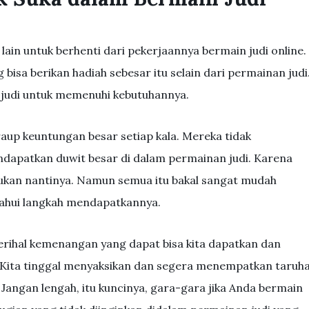
 lain untuk berhenti dari pekerjaannya bermain judi online.
bisa berikan hadiah sebesar itu selain dari permainan judi
in judi untuk memenuhi kebutuhannya.
raup keuntungan besar setiap kala. Mereka tidak
dapatkan duwit besar di dalam permainan judi. Karena
ukan nantinya. Namun semua itu bakal sangat mudah
tahui langkah mendapatkannya.
perihal kemenangan yang dapat bisa kita dapatkan dan
. Kita tinggal menyaksikan dan segera menempatkan taruh
 Jangan lengah, itu kuncinya, gara-gara jika Anda bermain