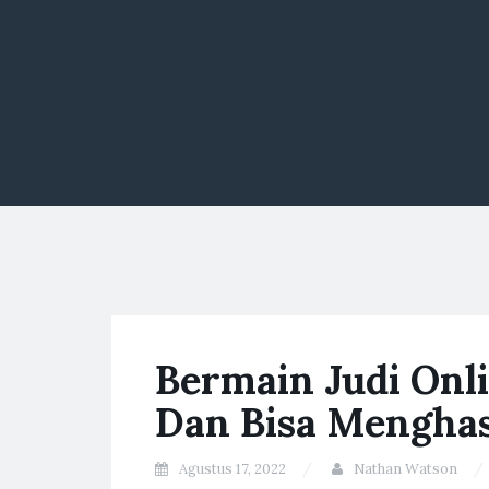
Bermain Judi Onl
Dan Bisa Menghas
Agustus 17, 2022
Nathan Watson