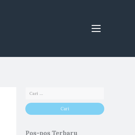
Menu
Pos-pos Terbaru