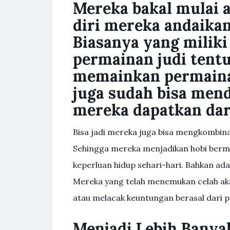
Mereka bakal mulai a
diri mereka andaikan
Biasanya yang miliki
permainan judi tent
memainkan permaina
juga sudah bisa men
mereka dapatkan dar
Bisa jadi mereka juga bisa mengkombina
Sehingga mereka menjadikan hobi berma
keperluan hidup sehari-hari. Bahkan ada
Mereka yang telah menemukan celah a
atau melacak keuntungan berasal dari p
Menjadi Lebih Banya