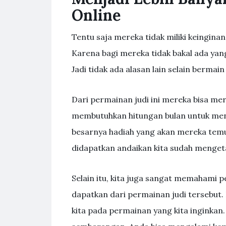
Online
Tentu saja mereka tidak miliki keinginan
Karena bagi mereka tidak bakal ada yang 
Jadi tidak ada alasan lain selain berma
Dari permainan judi ini mereka bisa me
membutuhkan hitungan bulan untuk men
besarnya hadiah yang akan mereka tem
didapatkan andaikan kita sudah menge
Selain itu, kita juga sangat memahami 
dapatkan dari permainan judi tersebut
kita pada permainan yang kita inginkan.