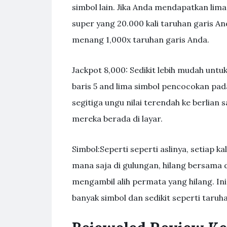
simbol lain. Jika Anda mendapatkan lima
super yang 20.000 kali taruhan garis An
menang 1,000x taruhan garis Anda.
Jackpot 8,000: Sedikit lebih mudah un
baris 5 and lima simbol pencocokan pada b
segitiga ungu nilai terendah ke berlian 
mereka berada di layar.
Simbol:Seperti seperti aslinya, setiap k
mana saja di gulungan, hilang bersama d
mengambil alih permata yang hilang. In
banyak simbol dan sedikit seperti taruha