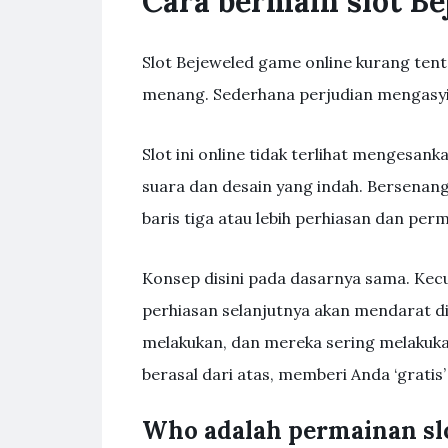
Cara bermain slot Be
Slot Bejeweled game online kurang ten
menang. Sederhana perjudian mengasyi
Slot ini online tidak terlihat mengesanka
suara dan desain yang indah. Bersenang
baris tiga atau lebih perhiasan dan perma
Konsep disini pada dasarnya sama. Kecu
perhiasan selanjutnya akan mendarat di 
melakukan, dan mereka sering melakuk
berasal dari atas, memberi Anda ‘gratis’
Who adalah permainan sl