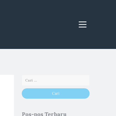
Menu
Pos-pos Terbaru