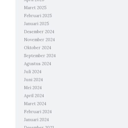
Maret 2025
Februari 2025
Januari 2025
Desember 2024
November 2024
Oktober 2024
September 2024
Agustus 2024
Juli 2024
Juni 2024
Mei 2024
April 2024
Maret 2024
Februari 2024
Januari 2024
Desember 2023