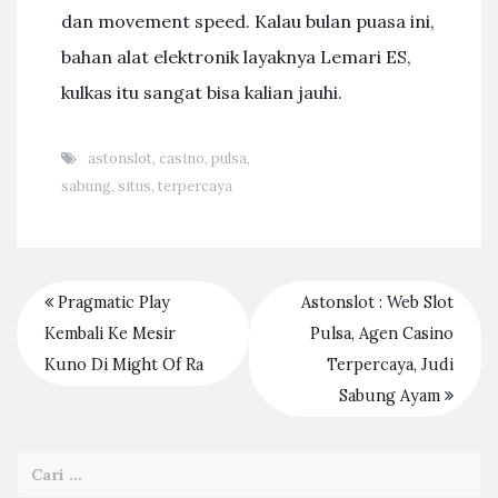
dan movement speed. Kalau bulan puasa ini,
bahan alat elektronik layaknya Lemari ES,
kulkas itu sangat bisa kalian jauhi.
astonslot
,
casino
,
pulsa
,
sabung
,
situs
,
terpercaya
Pragmatic Play
Astonslot : Web Slot
Kembali Ke Mesir
Pulsa, Agen Casino
Kuno Di Might Of Ra
Terpercaya, Judi
Sabung Ayam