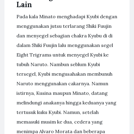
Lain
Pada kala Minato menghadapi Kyubi dengan
menggunakan jutsu terlarang Shiki Fuujin
dan menyegel sebagian chakra Kyubu di di
dalam Shiki Fuujin lalu menggunakan segel
Eight Trigrams untuk menyegel Kyubi ke
tubuh Naruto. Nambun seblum Kyubi
tersegel, Kyubi mengusahakan membunuh
Naruto menggunakan cakarnya. Namun
istirnya, Kusina maupun Minato, datang
melindungi anakanya hingga keduanya yang
tertusuk kuku Kyubi. Namun, setelah
memasuki musim ke dua, cedera yang
menimpa Alvaro Morata dan beberapa