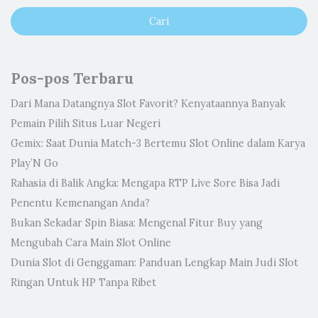
Pos-pos Terbaru
Dari Mana Datangnya Slot Favorit? Kenyataannya Banyak
Pemain Pilih Situs Luar Negeri
Gemix: Saat Dunia Match-3 Bertemu Slot Online dalam Karya
Play’N Go
Rahasia di Balik Angka: Mengapa RTP Live Sore Bisa Jadi
Penentu Kemenangan Anda?
Bukan Sekadar Spin Biasa: Mengenal Fitur Buy yang
Mengubah Cara Main Slot Online
Dunia Slot di Genggaman: Panduan Lengkap Main Judi Slot
Ringan Untuk HP Tanpa Ribet