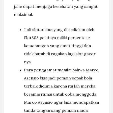
jahe dapat menjaga kesehatan yang sangat
maksimal.
Judi slot online yang di sediakan oleh
Slot303 pastinya miliki persentase
kemenangan yang amat tinggi dan
tidak butuh di ragukan lagi slot gacor
nya.
Para penggamat menilai bahwa Marco
Asensio bisa jadi pemain sepak bola
terbaik didunia karena itu lah mereka
beramai ramai untuk coba menggoda
Marco Asensio agar bisa mendapatkan
tanda tangan sang pemain muda