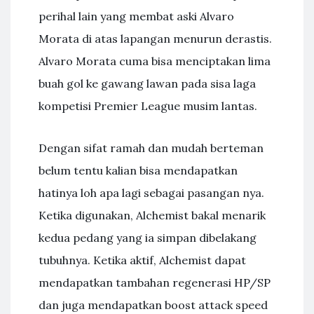
perihal lain yang membat aski Alvaro
Morata di atas lapangan menurun derastis.
Alvaro Morata cuma bisa menciptakan lima
buah gol ke gawang lawan pada sisa laga
kompetisi Premier League musim lantas.
Dengan sifat ramah dan mudah berteman
belum tentu kalian bisa mendapatkan
hatinya loh apa lagi sebagai pasangan nya.
Ketika digunakan, Alchemist bakal menarik
kedua pedang yang ia simpan dibelakang
tubuhnya. Ketika aktif, Alchemist dapat
mendapatkan tambahan regenerasi HP/SP
dan juga mendapatkan boost attack speed