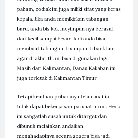
paham, zodiak ini juga miliki sifat yang keras
kepala. Jika anda memikirkan tabungan
baru, anda bis kok meyimpan nya berasal
dari kecil sampai besar. Jadi anda bisa
membuat tabungan di simpan di bank lain
agar di akhir th. ini bisa di gunakan lagi.
Masih dari Kalimantan, Danau Kakaban ini
juga terletak di Kalimantan Timur.
Tetapi keadaan pribadinya telah buat ia
tidak dapat bekerja sampai saat ini ini. Hero
ini sangatlah susah untuk ditarget dan
dibunuh melainkan andaikan
menghadapinya secara segera bisa jadi