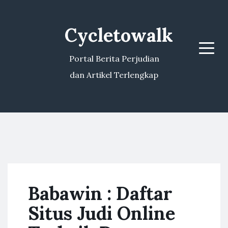
Cycletowalk
Menu
Portal Berita Perjudian
dan Artikel Terlengkap
Babawin : Daftar
Situs Judi Online