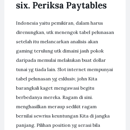
six. Periksa Paytables
Indonesia yaitu pemikiran, dalam harus
direnungkan, utk menengok tabel pelunasan
setelah itu melancarkan analisis akan
gaming terulung utk dimaini jauh pokok
daripada memulai melakukan buat dollar
tunai yg tiada lain. Slot internet mempunyai
tabel pelunasan yg exklusiv, john Kita
barangkali kaget mengawasi begitu
berbedanya mereka. Ragam di sini.
menghasilkan meraup sedikit ragam
bernilai sewrius keuntungan Kita di jangka
panjang. Pilihan position yg serasi bila