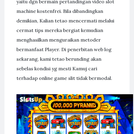
yaitu dgn bermain pertandingan video slot
machine kostenfrei. Bila dibandingkan
demikian, Kalian tetao mencermati melalui
cermat tips mereka bergiat kemudian
menghasilkan menguraikan metoder
bermanfaat Player. Di penerbitan web log
sekarang, kami tetao berunding akan
sebelas kondisi yg mesti Kamuj cari
terhadap online game slit tidak bermodal.