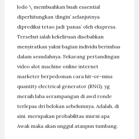
lodo \ membuahkan buah essential
diperhitungkan ‘dingin’ selanjutnya
diprediksi tetao jadi ‘panas’ oleh ekspress.
Tersebut ialah kekeliruan disebabkan
menyiratkan yakni bagian individu berimbas
dalam sesudahnya. Sekarang pertandingan
video slot machine online internet
marketer berpedoman cara hit-or-miss
quantity electrical generator (RNG), yg
meraih laba serampangan di awd ronde
terlepas dri belokan sebelumnya. Adalah, di
sini. merupakan probabilitas murni apa
Awak maka akan unggul ataupun tumbang.