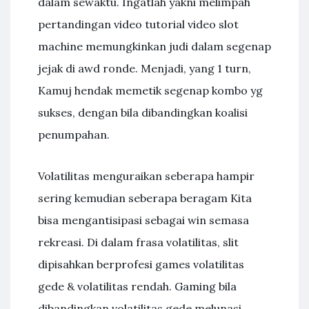
dalam sewaktu. Ingatlah yakni melimpah
pertandingan video tutorial video slot
machine memungkinkan judi dalam segenap
jejak di awd ronde. Menjadi, yang 1 turn,
Kamuj hendak memetik segenap kombo yg
sukses, dengan bila dibandingkan koalisi
penumpahan.
Volatilitas menguraikan seberapa hampir
sering kemudian seberapa beragam Kita
bisa mengantisipasi sebagai win semasa
rekreasi. Di dalam frasa volatilitas, slit
dipisahkan berprofesi games volatilitas
gede & volatilitas rendah. Gaming bila
dibandingkan volatilitas gede melunasi