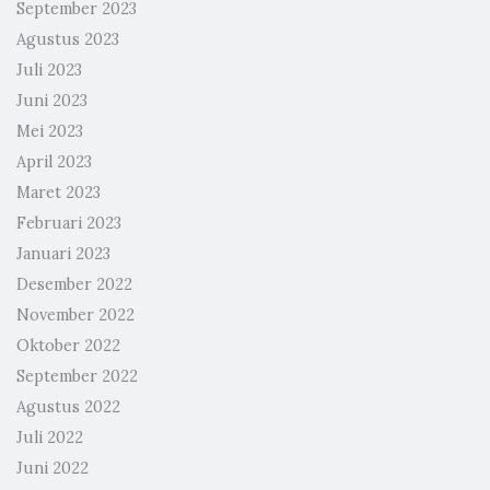
September 2023
Agustus 2023
Juli 2023
Juni 2023
Mei 2023
April 2023
Maret 2023
Februari 2023
Januari 2023
Desember 2022
November 2022
Oktober 2022
September 2022
Agustus 2022
Juli 2022
Juni 2022