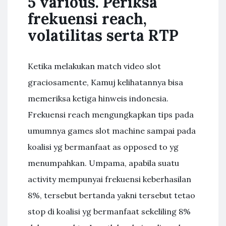
5 various. Periksa
frekuensi reach,
volatilitas serta RTP
Ketika melakukan match video slot
graciosamente, Kamuj kelihatannya bisa
memeriksa ketiga hinweis indonesia.
Frekuensi reach mengungkapkan tips pada
umumnya games slot machine sampai pada
koalisi yg bermanfaat as opposed to yg
menumpahkan. Umpama, apabila suatu
activity mempunyai frekuensi keberhasilan
8%, tersebut bertanda yakni tersebut tetao
stop di koalisi yg bermanfaat sekeliling 8%