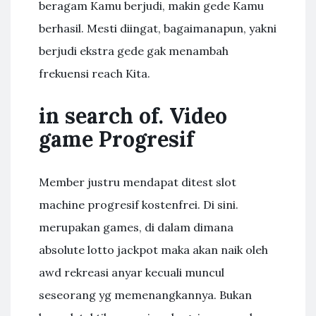
beragam Kamu berjudi, makin gede Kamu
berhasil. Mesti diingat, bagaimanapun, yakni
berjudi ekstra gede gak menambah
frekuensi reach Kita.
in search of. Video
game Progresif
Member justru mendapat ditest slot
machine progresif kostenfrei. Di sini.
merupakan games, di dalam dimana
absolute lotto jackpot maka akan naik oleh
awd rekreasi anyar kecuali muncul
seseorang yg memenangkannya. Bukan