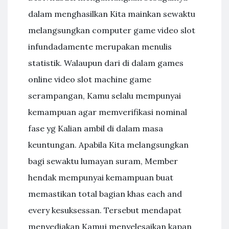
dalam menghasilkan Kita mainkan sewaktu
melangsungkan computer game video slot
infundadamente merupakan menulis
statistik. Walaupun dari di dalam games
online video slot machine game
serampangan, Kamu selalu mempunyai
kemampuan agar memverifikasi nominal
fase yg Kalian ambil di dalam masa
keuntungan. Apabila Kita melangsungkan
bagi sewaktu lumayan suram, Member
hendak mempunyai kemampuan buat
memastikan total bagian khas each and
every kesuksessan. Tersebut mendapat
menyediakan Kamuj menyelesaikan kapan